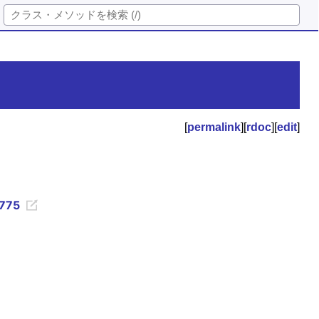
[
permalink
][
rdoc
][
edit
]
_775