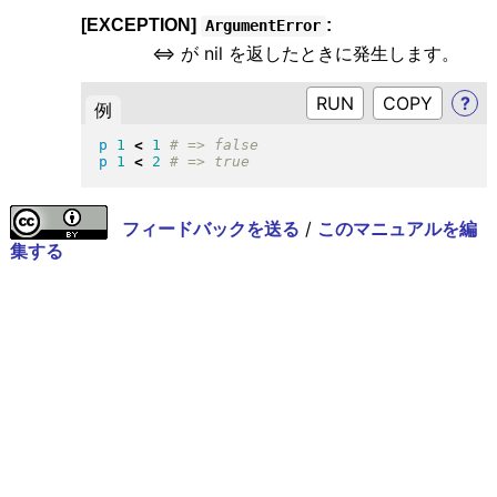
[EXCEPTION]
:
ArgumentError
<=> が nil を返したときに発生します。
RUN
?
例
p
1
<
1
p
1
<
2
フィードバックを送る
/
このマニュアルを編
集する