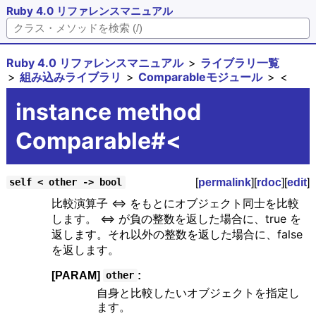
Ruby 4.0 リファレンスマニュアル
Ruby 4.0 リファレンスマニュアル
ライブラリ一覧
組み込みライブラリ
Comparableモジュール
<
instance method
Comparable#<
[
permalink
][
rdoc
][
edit
]
self < other -> bool
比較演算子 <=> をもとにオブジェクト同士を比較
します。 <=> が負の整数を返した場合に、true を
返します。それ以外の整数を返した場合に、false
を返します。
[PARAM]
:
other
自身と比較したいオブジェクトを指定し
ます。