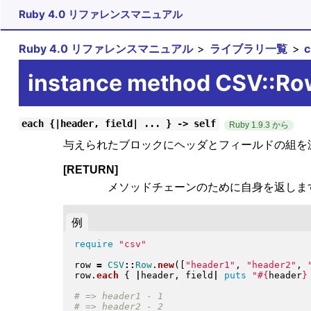
Ruby 4.0 リファレンスマニュアル
Ruby 4.0 リファレンスマニュアル
ライブラリ一覧
instance method CSV::R
each {|header, field| ... } -> self
Ruby 1.9.3 から
与えられたブロックにヘッダとフィールドの組を
[RETURN]
メソッドチェーンのために自身を返しま
例
require
"
csv
"
row 
=
CSV
::
Row
.
new
(
[
"
header1
"
, 
"
header2
"
, 
row
.
each
{
|
header, field
|
puts
"
#{
header
}