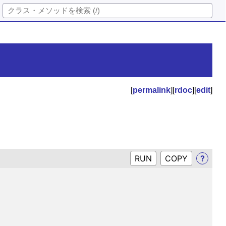
[
permalink
][
rdoc
][
edit
]
RUN
?