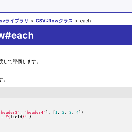
csvライブラリ
CSV::Rowクラス
each
ow#each
渡して評価します。
す。
"
header3
"
, 
"
header4
"
]
, 
[
1
, 
2
, 
3
, 
4
]
)
 - 
#{
field
}
"
}