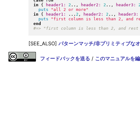
case
in
{
header1:
2
..
, 
header2:
2
..
, 
header3:
puts
"
all 2 or more
"
in
{
header1:
...
2
, 
header2:
2
..
, 
header3:
puts
"
first column is less than 2, and r
end
[SEE_ALSO]
パターンマッチ/非プリミティブなオブジェク
フィードバックを送る
/
このマニュアルを編