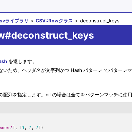
csvライブラリ
CSV::Rowクラス
deconstruct_keys
w#deconstruct_keys
ash
を返します。
いため、ヘッダ名が文字列かつ Hash パターン でパター
配列を指定します。nil の場合は全てをパターンマッチに使
eader3
]
, 
[
1
, 
2
, 
3
]
)