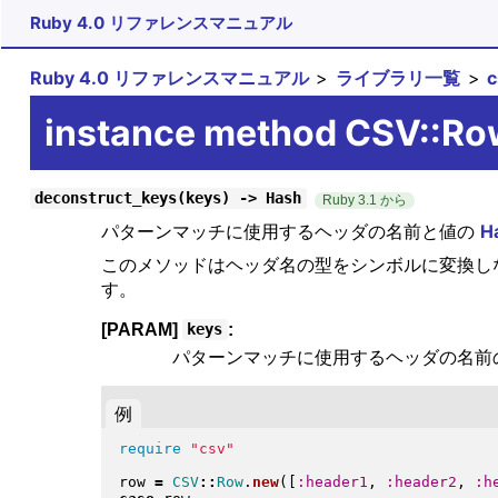
Ruby 4.0 リファレンスマニュアル
Ruby 4.0 リファレンスマニュアル
ライブラリ一覧
instance method CSV::Ro
deconstruct_keys(keys) -> Hash
Ruby 3.1 から
パターンマッチに使用するヘッダの名前と値の
H
このメソッドはヘッダ名の型をシンボルに変換しな
す。
[PARAM]
:
keys
パターンマッチに使用するヘッダの名前の
例
require
"
csv
"
row 
=
CSV
::
Row
.
new
(
[
:header1
, 
:header2
, 
:h