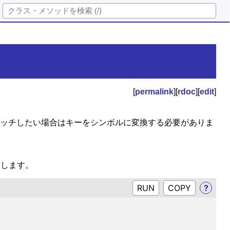
[
permalink
][
rdoc
][
edit
]
ンマッチしたい場合はキーをシンボルに変換する必要がありま
用します。
RUN
?