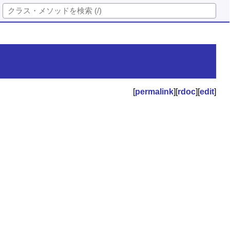
[
permalink
][
rdoc
][
edit
]