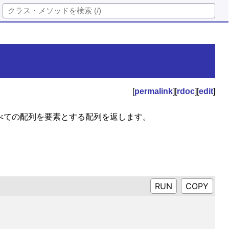
[
permalink
][
rdoc
][
edit
]
べての配列を要素とする配列を返します。
RUN