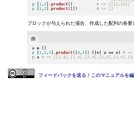
p
[
1
,
2
]
.
product
(
)
p
[
1
,
2
]
.
product
(
[
]
)
ブロックが与えられた場合、作成した配列の各要素を
例
a 
=
[
]
p
[
1
,
2
,
3
]
.
product
(
[
4
,
5
]
)
{
|
e
|
 a 
<<
 e
}
p
 a 
フィードバックを送る
/
このマニュアルを編