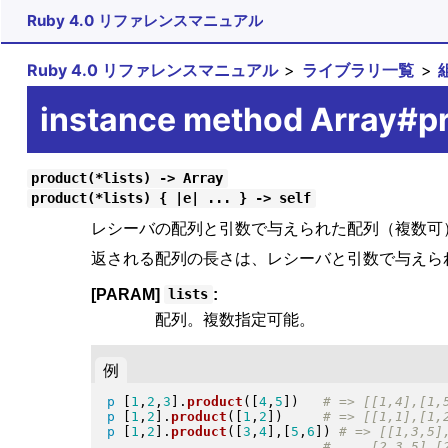
Ruby 4.0 リファレンスマニュアル
Ruby 4.0 リファレンスマニュアル
ライブラリ一覧
instance method Array#p
product(*lists) -> Array
product(*lists) { |e| ... } -> self
レシーバの配列と引数で与えられた配列（複数可
返される配列の長さは、レシーバと引数で与えら
[PARAM]
:
lists
配列。複数指定可能。
例
p
[
1
,
2
,
3
]
.
product
(
[
4
,
5
]
)
p
[
1
,
2
]
.
product
(
[
1
,
2
]
)
p
[
1
,
2
]
.
product
(
[
3
,
4
]
,
[
5
,
6
]
)