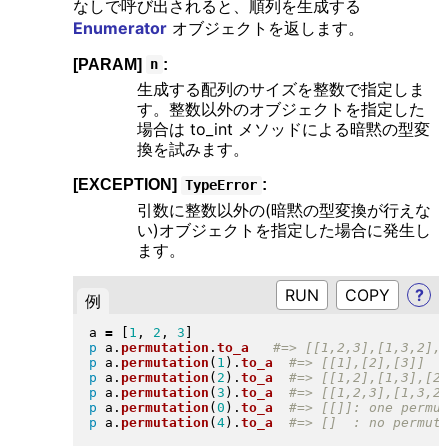
なしで呼び出されると、順列を生成する
Enumerator
オブジェクトを返します。
[PARAM]
:
n
生成する配列のサイズを整数で指定しま
す。整数以外のオブジェクトを指定した
場合は to_int メソッドによる暗黙の型変
換を試みます。
[EXCEPTION]
:
TypeError
引数に整数以外の(暗黙の型変換が行えな
い)オブジェクトを指定した場合に発生し
ます。
RUN
?
例
a 
=
[
1
, 
2
, 
3
]
p
 a
.
permutation
.
to_a
p
 a
.
permutation
(
1
)
.
to_a
p
 a
.
permutation
(
2
)
.
to_a
p
 a
.
permutation
(
3
)
.
to_a
p
 a
.
permutation
(
0
)
.
to_a
p
 a
.
permutation
(
4
)
.
to_a