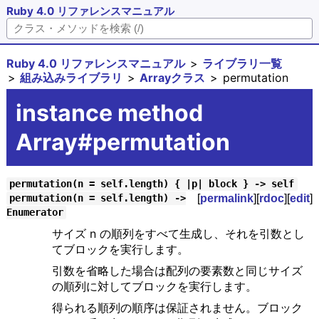
Ruby 4.0 リファレンスマニュアル
Ruby 4.0 リファレンスマニュアル
ライブラリ一覧
組み込みライブラリ
Arrayクラス
permutation
instance method
Array#permutation
permutation(n = self.length) { |p| block } -> self
[
permalink
][
rdoc
][
edit
]
permutation(n = self.length) ->
Enumerator
サイズ n の順列をすべて生成し、それを引数とし
てブロックを実行します。
引数を省略した場合は配列の要素数と同じサイズ
の順列に対してブロックを実行します。
得られる順列の順序は保証されません。ブロック