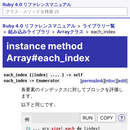
Ruby 4.0 リファレンスマニュアル
Ruby 4.0 リファレンスマニュアル
ライブラリ一覧
組み込みライブラリ
Arrayクラス
each_index
instance method
Array#each_index
each_index {|index| .... } -> self
[
permalink
][
rdoc
][
edit
]
each_index -> Enumerator
各要素のインデックスに対してブロックを評価し
ます。
以下と同じです。
RUN
?
例
(
0
...
 ary
.
size
)
.
each
do
|
index
|