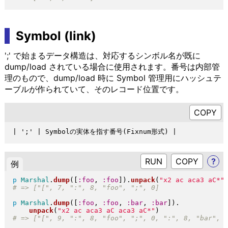
Symbol (link)
';' で始まるデータ構造は、対応するシンボル名が既に
dump/load されている場合に使用されます。番号は内部管
理のもので、dump/load 時に Symbol 管理用にハッシュテ
ーブルが作られていて、そのレコード位置です。
RUN
?
例
p
Marshal
.
dump
(
[
:foo
, 
:foo
]
)
.
unpack
(
"
x2 ac aca3 aC*
"
p
Marshal
.
dump
(
[
:foo
, 
:foo
, 
:bar
, 
:bar
]
)
.
unpack
(
"
x2 ac aca3 aC aca3 aC*
"
)