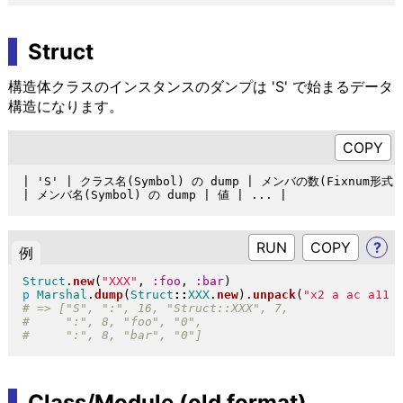
Struct
構造体クラスのインスタンスのダンプは 'S' で始まるデータ
構造になります。
| 'S' | クラス名(Symbol) の dump | メンバの数(Fixnum形式) 
RUN
?
例
Struct
.
new
(
"
XXX
"
, 
:foo
, 
:bar
)
p
Marshal
.
dump
(
Struct
::
XXX
.
new
)
.
unpack
(
"
x2 a ac a11 
Class/Module (old format)