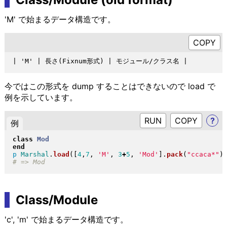
'M' で始まるデータ構造です。
今ではこの形式を dump することはできないので load で
例を示しています。
RUN
?
例
class
Mod
end
p
Marshal
.
load
(
[
4
,
7
, 
'M'
, 
3
+
5
, 
'Mod'
]
.
pack
(
"
ccaca*
"
)
Class/Module
'c', 'm' で始まるデータ構造です。