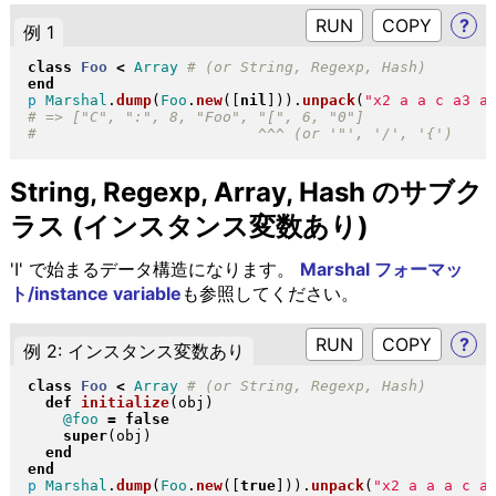
RUN
?
例 1
class
Foo
<
Array
end
p
Marshal
.
dump
(
Foo
.
new
(
[
nil
]
)
)
.
unpack
(
"
x2 a a c a3 a
String, Regexp, Array, Hash のサブク
ラス (インスタンス変数あり)
'I' で始まるデータ構造になります。
Marshal フォーマッ
ト/instance variable
も参照してください。
RUN
?
例 2: インスタンス変数あり
class
Foo
<
Array
def
initialize
(
obj
)
@foo
=
false
super
(
obj
)
end
end
p
Marshal
.
dump
(
Foo
.
new
(
[
true
]
)
)
.
unpack
(
"
x2 a a a c a