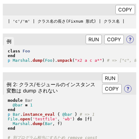
RUN
?
例
class
Foo
end
p
Marshal
.
dump
(
Foo
)
.
unpack
(
"
x2 a c a*
"
)
RUN
例 2: クラス/モジュールのインスタンス
?
変数は dump されない
module
Bar
@bar
=
1
end
p
Bar
.
instance_eval
{
@bar
}
File
.
open
(
'testfile'
, 
'wb'
)
do
|
f
|
Marshal
.
dump
(
Bar
, f
)
end