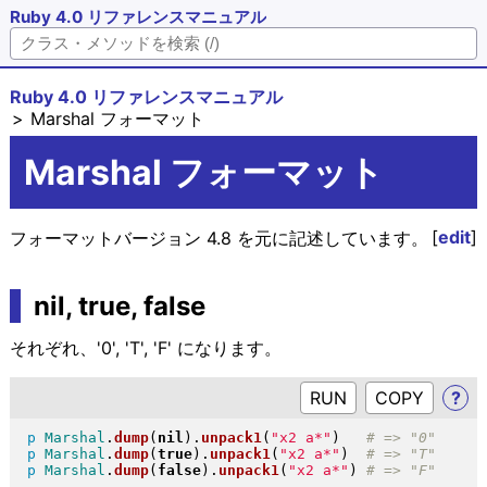
Ruby 4.0 リファレンスマニュアル
Ruby 4.0 リファレンスマニュアル
Marshal フォーマット
Marshal フォーマット
[
edit
]
フォーマットバージョン 4.8 を元に記述しています。
nil, true, false
それぞれ、'0', 'T', 'F' になります。
RUN
?
p
Marshal
.
dump
(
nil
)
.
unpack1
(
"
x2 a*
"
)
p
Marshal
.
dump
(
true
)
.
unpack1
(
"
x2 a*
"
)
p
Marshal
.
dump
(
false
)
.
unpack1
(
"
x2 a*
"
)