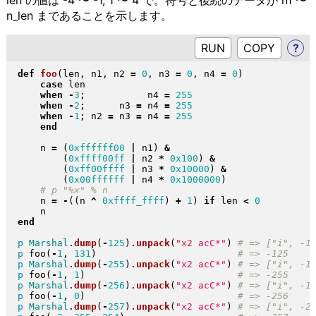
n_len まであることを示します。
RUN
?
def
foo
(
len, n1, n2 
=
0
, n3 
=
0
, n4 
=
0
)
case
 len

when
-
3
;           n4 
=
255
when
-
2
;      n3 
=
 n4 
=
255
when
-
1
; n2 
=
 n3 
=
 n4 
=
255
end
    n 
=
(
0xffffff00
|
 n1
)
&
(
0xffff00ff
|
 n2 
*
0x100
)
&
(
0xff00ffff
|
 n3 
*
0x10000
)
&
(
0x00ffffff
|
 n4 
*
0x1000000
)
    n 
=
-
(
(
n 
^
0xffff_ffff
)
+
1
)
if
 len 
<
0
end
p
Marshal
.
dump
(
-
125
)
.
unpack
(
"
x2 acC*
"
)
p
 foo
(
-
1
, 
131
)
p
Marshal
.
dump
(
-
255
)
.
unpack
(
"
x2 acC*
"
)
p
 foo
(
-
1
, 
1
)
p
Marshal
.
dump
(
-
256
)
.
unpack
(
"
x2 acC*
"
)
p
 foo
(
-
1
, 
0
)
p
Marshal
.
dump
(
-
257
)
.
unpack
(
"
x2 acC*
"
)