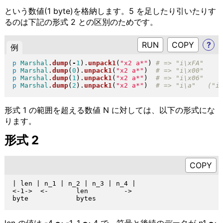
という数値(1 byte)を格納します。5 を足したり引いたりす
るのは下記の形式 2 との区別のためです。
RUN
?
例
p
Marshal
.
dump
(
-
1
)
.
unpack1
(
"
x2 a*
"
)
p
Marshal
.
dump
(
0
)
.
unpack1
(
"
x2 a*
"
)
p
Marshal
.
dump
(
1
)
.
unpack1
(
"
x2 a*
"
)
p
Marshal
.
dump
(
2
)
.
unpack1
(
"
x2 a*
"
)
形式 1 の範囲を超える数値 N に対しては、以下の形式にな
ります。
形式 2
| len | n_1 | n_2 | n_3 | n_4 |

<-1->  <-       len         ->

len の値は -4 〜 -1, 1 〜 4 で。符号と後続のデータが n1 〜