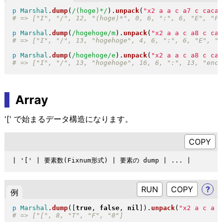
p
Marshal
.
dump
(
/(hoge)*/
)
.
unpack
(
"
x2 a a c a7 c caca
p
Marshal
.
dump
(
/hogehoge/m
)
.
unpack
(
"
x2 a a c a8 c ca
p
Marshal
.
dump
(
/hogehoge/e
)
.
unpack
(
"
x2 a a c a8 c ca
Array
'[' で始まるデータ構造になります。
RUN
?
例
p
Marshal
.
dump
(
[
true
, 
false
, 
nil
]
)
.
unpack
(
"
x2 a c a 