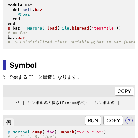
module
Baz
def
self
.
baz
@@baz
end
end
p
 baz 
=
Marshal
.
load
(
File
.
binread
(
'testfile'
)
)
baz
.
baz
Symbol
':' で始まるデータ構造になります。
RUN
?
例
p
Marshal
.
dump
(
:foo
)
.
unpack
(
"
x2 a c a*
"
)