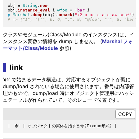
obj 
=
String
.
new
obj
.
instance_eval
{
@foo
=
:bar
}
p
Marshal
.
dump
(
obj
)
.
unpack
(
"
x2 a ac c a c a4 aca*
"
)
クラスやモジュール(Class/Module のインスタンス)は、イ
ンスタンス変数の情報を dump しません。 (
Marshal フォ
ーマット/Class/Module
参照)
link
'@' で始まるデータ構造は、対応するオブジェクトが既に
dump/load されている場合に使用されます。番号は内部管
理のもので、dump/load 時にオブジェクト管理用にハッシ
ュテーブルが作られていて、そのレコード位置です。