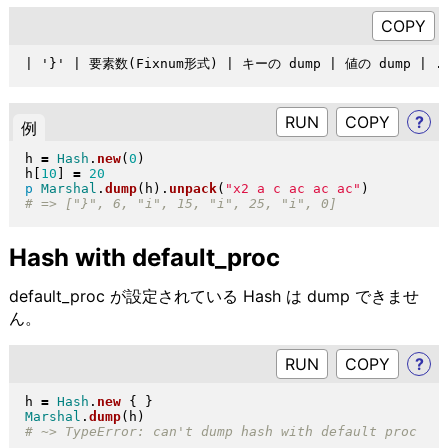
RUN
?
例
h 
=
Hash
.
new
(
0
)
h
[
10
]
=
20
p
Marshal
.
dump
(
h
)
.
unpack
(
"
x2 a c ac ac ac
"
)
Hash with default_proc
default_proc が設定されている Hash は dump できませ
ん。
RUN
?
h 
=
Hash
.
new
{
}
Marshal
.
dump
(
h
)