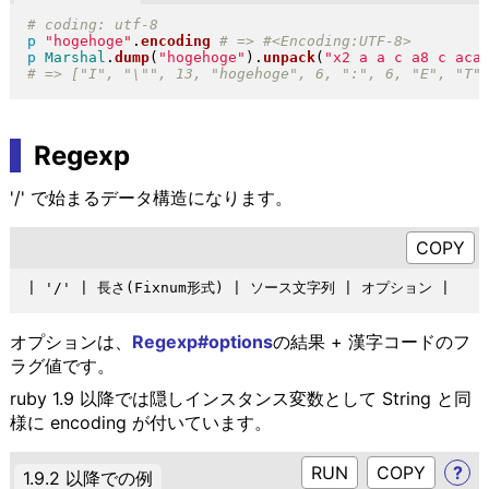
p
"
hogehoge
"
.
encoding
p
Marshal
.
dump
(
"
hogehoge
"
)
.
unpack
(
"
x2 a a c a8 c aca
Regexp
'/' で始まるデータ構造になります。
オプションは、
Regexp#options
の結果 + 漢字コードのフ
ラグ値です。
ruby 1.9 以降では隠しインスタンス変数として String と同
様に encoding が付いています。
RUN
?
1.9.2 以降での例