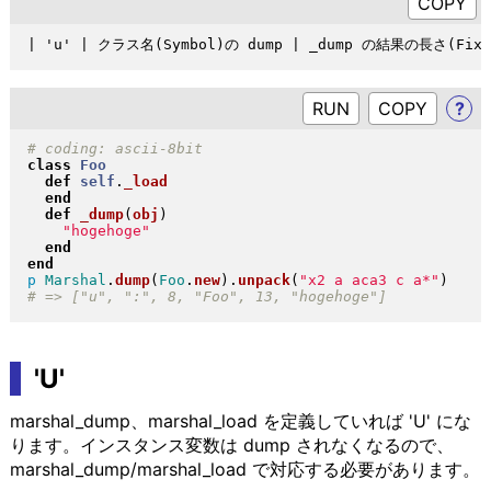
RUN
?
class
Foo
def
self
.
_load
end
def
_dump
(
obj
)
"
hogehoge
"
end
end
p
Marshal
.
dump
(
Foo
.
new
)
.
unpack
(
"
x2 a aca3 c a*
"
)
'U'
marshal_dump、marshal_load を定義していれば 'U' にな
ります。インスタンス変数は dump されなくなるので、
marshal_dump/marshal_load で対応する必要があります。