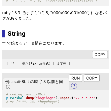
ruby 1.6.3 では ["l", "+", 8, "\000\000\001\000"] になるバ
グがありました。
String
'"' で始まるデータ構造になります。
RUN
例: ascii-8bit の時 (1.8 以前と同
?
じ)
p
Marshal
.
dump
(
"
hogehoge
"
)
.
unpack
(
"
x2 a c a*
"
)