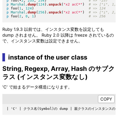
p
 foo
(
-
2
, 
255
, 
254
)
p
Marshal
.
dump
(
124
)
.
unpack
(
"
x2 acC*
"
)
p
 foo
(
1
, 
124
)
p
Marshal
.
dump
(
256
)
.
unpack
(
"
x2 acC*
"
)
p
 foo
(
2
, 
0
, 
1
)
Ruby 1.9.3 以前では、インスタンス変数を設定しても
dump されません。 Ruby 2.0 以降は freeze されているの
で、インスタンス変数は設定できません。
instance of the user class
String, Regexp, Array, Hash のサブク
ラス (インスタンス変数なし)
'C' で始まるデータ構造になります。