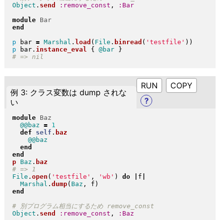
Object
.
send
:remove_const
, 
:Bar
module
Bar
end
p
 bar 
=
Marshal
.
load
(
File
.
binread
(
'testfile'
)
)
p
 bar
.
instance_eval
{
@bar
}
RUN
例 3: クラス変数は dump されな
?
い
module
Baz
@@baz
=
1
def
self
.
baz
@@baz
end
end
p
Baz
.
baz
File
.
open
(
'testfile'
, 
'wb'
)
do
|
f
|
Marshal
.
dump
(
Baz
, f
)
end
Object
.
send
:remove_const
, 
:Baz