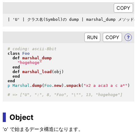
RUN
?
class
Foo
def
marshal_dump
"
hogehoge
"
end
def
marshal_load
(
obj
)
end
end
p
Marshal
.
dump
(
Foo
.
new
)
.
unpack
(
"
x2 a aca3 a c a*
"
)
Object
'o' で始まるデータ構造になります。