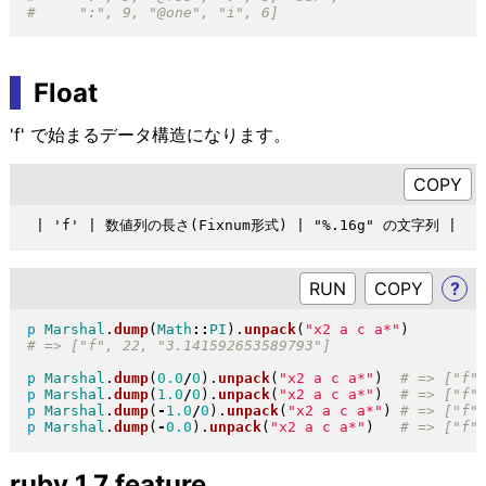
Float
'f' で始まるデータ構造になります。
RUN
?
p
Marshal
.
dump
(
Math
::
PI
)
.
unpack
(
"
x2 a c a*
"
)
p
Marshal
.
dump
(
0.0
/
0
)
.
unpack
(
"
x2 a c a*
"
)
p
Marshal
.
dump
(
1.0
/
0
)
.
unpack
(
"
x2 a c a*
"
)
p
Marshal
.
dump
(
-
1.0
/
0
)
.
unpack
(
"
x2 a c a*
"
)
p
Marshal
.
dump
(
-
0.0
)
.
unpack
(
"
x2 a c a*
"
)
ruby 1.7 feature