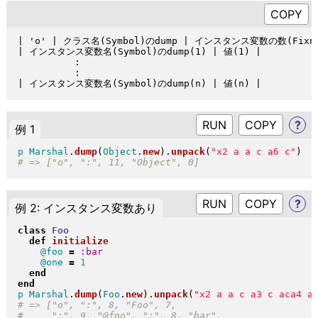
| 'o' | クラス名(Symbol)のdump | インスタンス変数の数(Fixnu
| インスタンス変数名(Symbol)のdump(1) | 値(1) |

          :

          :

RUN
?
例 1
p
Marshal
.
dump
(
Object
.
new
)
.
unpack
(
"
x2 a a c a6 c
"
)
RUN
?
例 2: インスタンス変数あり
class
Foo
def
initialize
@foo
=
:bar
@one
=
1
end
end
p
Marshal
.
dump
(
Foo
.
new
)
.
unpack
(
"
x2 a a c a3 c aca4 a