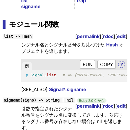
list
trap
signame
モジュール関数
[
permalink
][
rdoc
][
edit
]
list -> Hash
シグナル名とシグナル番号を対応づけた
Hash
オ
ブジェクトを返します。
RUN
?
例
p
Signal
.
list
[SEE_ALSO]
Signal?.signame
signame(signo) -> String | nil
Ruby 2.0.0 から
[
permalink
][
rdoc
][
edit
]
引数で指定されたシグナ
ル番号をシグナル名に変換して返します。対応す
るシグナル番号が存在しない場合は nil を返しま
す。