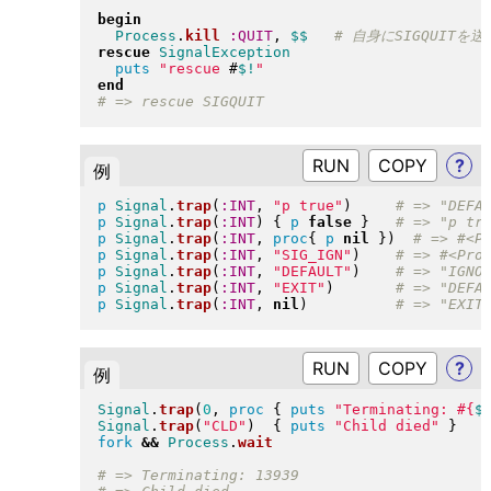
begin
Process
.
kill
:QUIT
, 
$$
rescue
SignalException
puts
"
rescue 
#
$!
"
end
RUN
?
例
p
Signal
.
trap
(
:INT
, 
"
p true
"
)
p
Signal
.
trap
(
:INT
)
{
p
false
}
p
Signal
.
trap
(
:INT
, 
proc
{
p
nil
}
)
p
Signal
.
trap
(
:INT
, 
"
SIG_IGN
"
)
p
Signal
.
trap
(
:INT
, 
"
DEFAULT
"
)
p
Signal
.
trap
(
:INT
, 
"
EXIT
"
)
p
Signal
.
trap
(
:INT
, 
nil
)
RUN
?
例
Signal
.
trap
(
0
, 
proc
{
puts
"
Terminating: 
#{
$
Signal
.
trap
(
"
CLD
"
)
{
puts
"
Child died
"
}
fork
&&
Process
.
wait