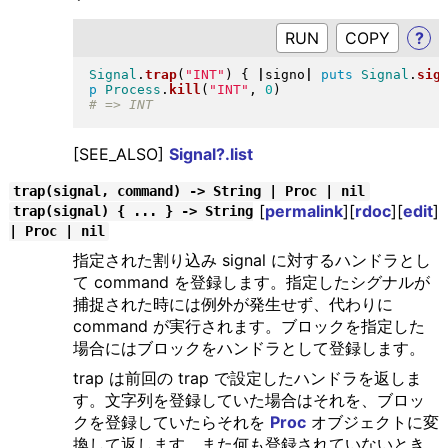
RUN
?
Signal
.
trap
(
"
INT
"
)
{
|
signo
|
puts
Signal
.
sig
p
Process
.
kill
(
"
INT
"
, 
0
)
[SEE_ALSO]
Signal?.list
trap(signal, command) -> String | Proc | nil
[
permalink
][
rdoc
][
edit
]
trap(signal) { ... } -> String
| Proc | nil
指定された割り込み signal に対するハンドラとし
て command を登録します。指定したシグナルが
捕捉された時には例外が発生せず、代わりに
command が実行されます。ブロックを指定した
場合にはブロックをハンドラとして登録します。
trap は前回の trap で設定したハンドラを返しま
す。文字列を登録していた場合はそれを、ブロッ
クを登録していたらそれを
Proc
オブジェクトに変
換して返します。また何も登録されていないとき