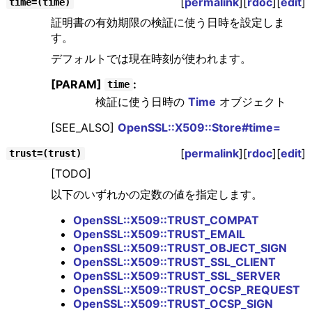
[
permalink
][
rdoc
][
edit
]
time=(time)
証明書の有効期限の検証に使う日時を設定しま
す。
デフォルトでは現在時刻が使われます。
[PARAM]
:
time
検証に使う日時の
Time
オブジェクト
[SEE_ALSO]
OpenSSL::X509::Store#time=
[
permalink
][
rdoc
][
edit
]
trust=(trust)
[TODO]
以下のいずれかの定数の値を指定します。
OpenSSL::X509::TRUST_COMPAT
OpenSSL::X509::TRUST_EMAIL
OpenSSL::X509::TRUST_OBJECT_SIGN
OpenSSL::X509::TRUST_SSL_CLIENT
OpenSSL::X509::TRUST_SSL_SERVER
OpenSSL::X509::TRUST_OCSP_REQUEST
OpenSSL::X509::TRUST_OCSP_SIGN