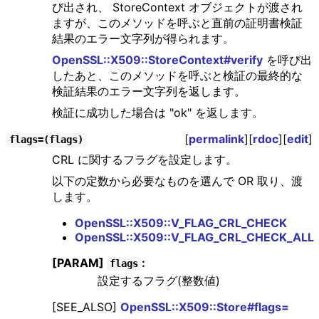
び出され、 StoreContext オブジェクトが渡され
ますが、このメソッドを呼ぶと直前の証明書検証
結果のエラー文字列が得られます。
OpenSSL::X509::StoreContext#verify
を呼び出
したあと、このメソッドを呼ぶと検証の最終的な
検証結果のエラー文字列を返します。
検証に成功した場合は "ok" を返します。
[
permalink
][
rdoc
][
edit
]
flags=(flags)
CRL に関するフラグを設定します。
以下の定数から必要なものを選んで OR 取り、渡
します。
OpenSSL::X509::V_FLAG_CRL_CHECK
OpenSSL::X509::V_FLAG_CRL_CHECK_ALL
[PARAM]
:
flags
設定するフラグ(整数値)
[SEE_ALSO]
OpenSSL::X509::Store#flags=