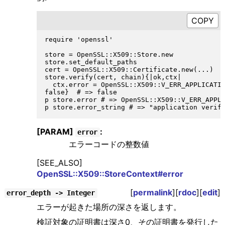
require 'openssl'

store = OpenSSL::X509::Store.new

store.set_default_paths

cert = OpenSSL::X509::Certificate.new(...)

store.verify(cert, chain){|ok,ctx| 

  ctx.error = OpenSSL::X509::V_ERR_APPLICATIO
false}  # => false

p store.error # => OpenSSL::X509::V_ERR_APPLI
[PARAM]
:
error
エラーコードの整数値
[SEE_ALSO]
OpenSSL::X509::StoreContext#error
[
permalink
][
rdoc
][
edit
]
error_depth -> Integer
エラーが起きた場所の深さを返します。
検証対象の証明書は深さ0、その証明書を発行した