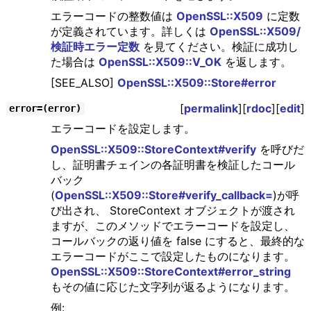
エラーコードの整数値は
OpenSSL::X509
に定数
が定義されています。詳しくは
OpenSSL::X509/
検証時エラー定数
を見てください。検証に成功し
た場合は
OpenSSL::X509::V_OK
を返します。
[SEE_ALSO]
OpenSSL::X509::Store#error
[
permalink
][
rdoc
][
edit
]
error=(error)
エラーコードを設定します。
OpenSSL::X509::StoreContext#verify
を呼びだ
し、証明書チェインの各証明書を検証したコール
バック
(
OpenSSL::X509::Store#verify_callback=
)が呼
び出され、 StoreContext オブジェクトが渡され
ますが、このメソッドでエラーコードを設定し、
コールバックの返り値を false にすると、最終的な
エラーコードがここで設定したものになります。
OpenSSL::X509::StoreContext#error_string
もその値に応じた文字列が返るようになります。
例: