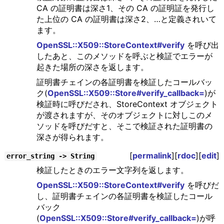
CA の証明書は深さ1、その CA の証明証を発行し
た上位の CA の証明書は深さ2、…と定義されいて
ます。
OpenSSL::X509::StoreContext#verify
を呼び出
したあと、このメソッドを呼ぶと検証でエラーが
起きた場所の深さを返します。
証明書チェインの各証明書を検証したコールバッ
ク(
OpenSSL::X509::Store#verify_callback=
)が
検証時に呼びだされ、StoreContext オブジェクト
が渡されますが、そのオブジェクトに対しこのメ
ソッドを呼びだすと、そこで検証された証明書の
深さが得られます。
[
permalink
][
rdoc
][
edit
]
error_string -> String
検証したときのエラー文字列を返します。
OpenSSL::X509::StoreContext#verify
を呼びだ
し、証明書チェインの各証明書を検証したコール
バック
(
OpenSSL::X509::Store#verify_callback=
)が呼