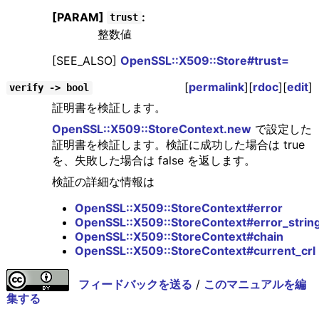
[PARAM]
:
trust
整数値
[SEE_ALSO]
OpenSSL::X509::Store#trust=
[
permalink
][
rdoc
][
edit
]
verify -> bool
証明書を検証します。
OpenSSL::X509::StoreContext.new
で設定した
証明書を検証します。検証に成功した場合は true
を、失敗した場合は false を返します。
検証の詳細な情報は
OpenSSL::X509::StoreContext#error
OpenSSL::X509::StoreContext#error_strin
OpenSSL::X509::StoreContext#chain
OpenSSL::X509::StoreContext#current_crl
フィードバックを送る
/
このマニュアルを編
集する