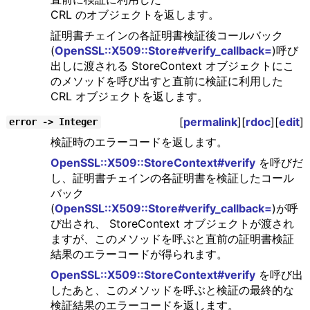
CRL のオブジェクトを返します。
証明書チェインの各証明書検証後コールバック
(
OpenSSL::X509::Store#verify_callback=
)呼び
出しに渡される StoreContext オブジェクトにこ
のメソッドを呼び出すと直前に検証に利用した
CRL オブジェクトを返します。
[
permalink
][
rdoc
][
edit
]
error -> Integer
検証時のエラーコードを返します。
OpenSSL::X509::StoreContext#verify
を呼びだ
し、証明書チェインの各証明書を検証したコール
バック
(
OpenSSL::X509::Store#verify_callback=
)が呼
び出され、 StoreContext オブジェクトが渡され
ますが、このメソッドを呼ぶと直前の証明書検証
結果のエラーコードが得られます。
OpenSSL::X509::StoreContext#verify
を呼び出
したあと、このメソッドを呼ぶと検証の最終的な
検証結果のエラーコードを返します。