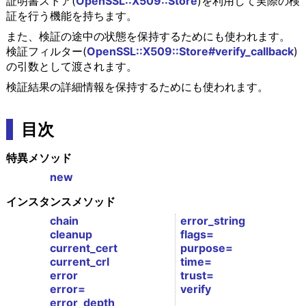
証明書ストア(
OpenSSL::X509::Store
)を利用して実際の検
証を行う機能を持ちます。
また、検証の途中の状態を保持するためにも使われます。
検証フィルター(
OpenSSL::X509::Store#verify_callback
)
の引数として渡されます。
検証結果の詳細情報を保持するためにも使われます。
目次
特異メソッド
new
インスタンスメソッド
chain
error_string
cleanup
flags=
current_cert
purpose=
current_crl
time=
error
trust=
error=
verify
error_depth