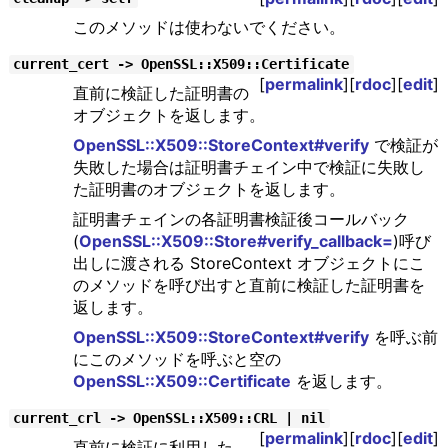
このメソッドは使わないでください。
current_cert -> OpenSSL::X509::Certificate
[
permalink
][
rdoc
][
edit
]
直前に検証した証明書の
オブジェクトを返します。
OpenSSL::X509::StoreContext#verify
で検証が
失敗した場合は証明書チェイン中で検証に失敗し
た証明書のオブジェクトを返します。
証明書チェインの各証明書検証後コールバック
(
OpenSSL::X509::Store#verify_callback=
)呼び
出しに渡される StoreContext オブジェクトにこ
のメソッドを呼び出すと直前に検証した証明書を
返します。
OpenSSL::X509::StoreContext#verify
を呼ぶ前
にこのメソッドを呼ぶと空の
OpenSSL::X509::Certificate
を返します。
current_crl -> OpenSSL::X509::CRL | nil
[
permalink
][
rdoc
][
edit
]
直前に検証に利用した