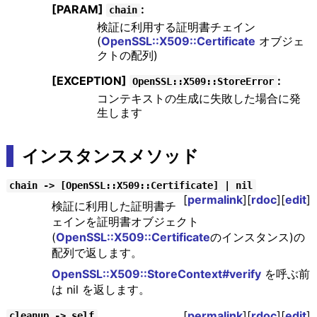
[PARAM]
:
chain
検証に利用する証明書チェイン
(
OpenSSL::X509::Certificate
オブジェ
クトの配列)
[EXCEPTION]
:
OpenSSL::X509::StoreError
コンテキストの生成に失敗した場合に発
生します
インスタンスメソッド
chain -> [OpenSSL::X509::Certificate] | nil
[
permalink
][
rdoc
][
edit
]
検証に利用した証明書チ
ェインを証明書オブジェクト
(
OpenSSL::X509::Certificate
のインスタンス)の
配列で返します。
OpenSSL::X509::StoreContext#verify
を呼ぶ前
は nil を返します。
[
permalink
][
rdoc
][
edit
]
cleanup -> self