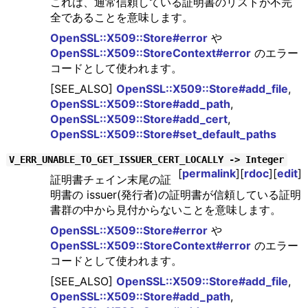
これは、通常信頼している証明書のリストが不完
全であることを意味します。
OpenSSL::X509::Store#error
や
OpenSSL::X509::StoreContext#error
のエラー
コードとして使われます。
[SEE_ALSO]
OpenSSL::X509::Store#add_file
,
OpenSSL::X509::Store#add_path
,
OpenSSL::X509::Store#add_cert
,
OpenSSL::X509::Store#set_default_paths
V_ERR_UNABLE_TO_GET_ISSUER_CERT_LOCALLY -> Integer
[
permalink
][
rdoc
][
edit
]
証明書チェイン末尾の証
明書の issuer(発行者)の証明書が信頼している証明
書群の中から見付からないことを意味します。
OpenSSL::X509::Store#error
や
OpenSSL::X509::StoreContext#error
のエラー
コードとして使われます。
[SEE_ALSO]
OpenSSL::X509::Store#add_file
,
OpenSSL::X509::Store#add_path
,