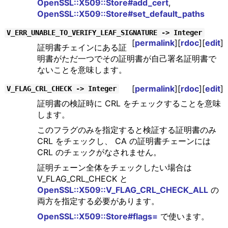
OpenSSL::X509::Store#add_cert
,
OpenSSL::X509::Store#set_default_paths
V_ERR_UNABLE_TO_VERIFY_LEAF_SIGNATURE -> Integer
[
permalink
][
rdoc
][
edit
]
証明書チェインにある証
明書がただ一つでその証明書が自己署名証明書で
ないことを意味します。
[
permalink
][
rdoc
][
edit
]
V_FLAG_CRL_CHECK -> Integer
証明書の検証時に CRL をチェックすることを意味
します。
このフラグのみを指定すると検証する証明書のみ
CRL をチェックし、 CA の証明書チェーンには
CRL のチェックがなされません。
証明チェーン全体をチェックしたい場合は
V_FLAG_CRL_CHECK と
OpenSSL::X509::V_FLAG_CRL_CHECK_ALL
の
両方を指定する必要があります。
OpenSSL::X509::Store#flags=
で使います。