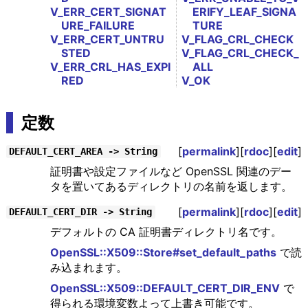
V_ERR_CERT_SIGNAT
ERIFY_LEAF_SIGNA
URE_FAILURE
TURE
V_ERR_CERT_UNTRU
V_FLAG_CRL_CHECK
STED
V_FLAG_CRL_CHECK_
V_ERR_CRL_HAS_EXPI
ALL
RED
V_OK
定数
[
permalink
][
rdoc
][
edit
]
DEFAULT_CERT_AREA -> String
証明書や設定ファイルなど OpenSSL 関連のデー
タを置いてあるディレクトリの名前を返します。
[
permalink
][
rdoc
][
edit
]
DEFAULT_CERT_DIR -> String
デフォルトの CA 証明書ディレクトリ名です。
OpenSSL::X509::Store#set_default_paths
で読
み込まれます。
OpenSSL::X509::DEFAULT_CERT_DIR_ENV
で
得られる環境変数よって上書き可能です。