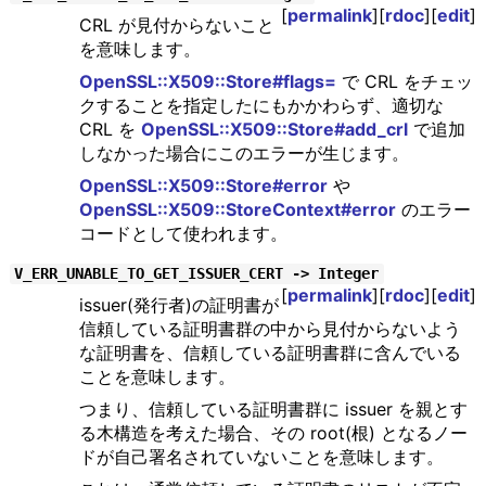
[
permalink
][
rdoc
][
edit
]
CRL が見付からないこと
を意味します。
OpenSSL::X509::Store#flags=
で CRL をチェッ
クすることを指定したにもかかわらず、適切な
CRL を
OpenSSL::X509::Store#add_crl
で追加
しなかった場合にこのエラーが生じます。
OpenSSL::X509::Store#error
や
OpenSSL::X509::StoreContext#error
のエラー
コードとして使われます。
V_ERR_UNABLE_TO_GET_ISSUER_CERT -> Integer
[
permalink
][
rdoc
][
edit
]
issuer(発行者)の証明書が
信頼している証明書群の中から見付からないよう
な証明書を、信頼している証明書群に含んでいる
ことを意味します。
つまり、信頼している証明書群に issuer を親とす
る木構造を考えた場合、その root(根) となるノー
ドが自己署名されていないことを意味します。