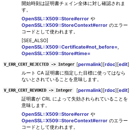
開始時刻は証明書チェイン全体に対し確認されま
す。
OpenSSL::X509::Store#error
や
OpenSSL::X509::StoreContext#error
のエラー
コードとして使われます。
[SEE_ALSO]
OpenSSL::X509::Certificate#not_before=
,
OpenSSL::X509::Store#time=
[
permalink
][
rdoc
][
edit
]
V_ERR_CERT_REJECTED -> Integer
ルート CA 証明書に指定した目標に使ってはなら
ないとされていることを意味します。
[
permalink
][
rdoc
][
edit
]
V_ERR_CERT_REVOKED -> Integer
証明書が CRL によって失効されられていることを
意味します。
OpenSSL::X509::Store#error
や
OpenSSL::X509::StoreContext#error
のエラー
コードとして使われます。