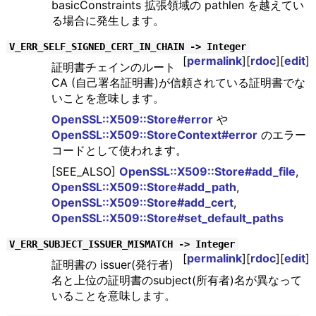
basicConstraints 拡張領域の pathlen を越えてい
る場合に発生します。
V_ERR_SELF_SIGNED_CERT_IN_CHAIN -> Integer
[
permalink
][
rdoc
][
edit
]
証明書チェインのルート
CA (自己署名証明書)が信頼されている証明書でな
いことを意味します。
OpenSSL::X509::Store#error
や
OpenSSL::X509::StoreContext#error
のエラー
コードとして使われます。
[SEE_ALSO]
OpenSSL::X509::Store#add_file
,
OpenSSL::X509::Store#add_path
,
OpenSSL::X509::Store#add_cert
,
OpenSSL::X509::Store#set_default_paths
V_ERR_SUBJECT_ISSUER_MISMATCH -> Integer
[
permalink
][
rdoc
][
edit
]
証明書の issuer(発行者)
名と上位の証明書のsubject(所有者)名が異なって
いることを意味します。