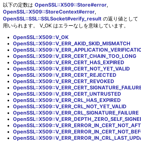
以下の定数は
OpenSSL::X509::Store#error
,
OpenSSL::X509::StoreContext#error
,
OpenSSL::SSL::SSLSocket#verify_result
の返り値として
用いられます。 V_OK はエラーなしを意味しています。
OpenSSL::X509::V_OK
OpenSSL::X509::V_ERR_AKID_SKID_MISMATCH
OpenSSL::X509::V_ERR_APPLICATION_VERIFICATI
OpenSSL::X509::V_ERR_CERT_CHAIN_TOO_LONG
OpenSSL::X509::V_ERR_CERT_HAS_EXPIRED
OpenSSL::X509::V_ERR_CERT_NOT_YET_VALID
OpenSSL::X509::V_ERR_CERT_REJECTED
OpenSSL::X509::V_ERR_CERT_REVOKED
OpenSSL::X509::V_ERR_CERT_SIGNATURE_FAILUR
OpenSSL::X509::V_ERR_CERT_UNTRUSTED
OpenSSL::X509::V_ERR_CRL_HAS_EXPIRED
OpenSSL::X509::V_ERR_CRL_NOT_YET_VALID
OpenSSL::X509::V_ERR_CRL_SIGNATURE_FAILURE
OpenSSL::X509::V_ERR_DEPTH_ZERO_SELF_SIGNE
OpenSSL::X509::V_ERR_ERROR_IN_CERT_NOT_AFT
OpenSSL::X509::V_ERR_ERROR_IN_CERT_NOT_BEF
OpenSSL::X509::V_ERR_ERROR_IN_CRL_LAST_UPD