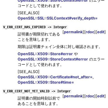
OpenSSL::X509::StoreContext#error
のエラー
コードとして使われます。
[SEE_ALSO]
OpenSSL::SSL::SSLContext#verify_depth=
V_ERR_CERT_HAS_EXPIRED -> Integer
[
permalink
][
rdoc
][
edit
]
証明書が期限切れである
ことを意味します。
期限は証明書チェイン全体に対し確認されます。
OpenSSL::X509::Store#error
や
OpenSSL::X509::StoreContext#error
のエラー
コードとして使われます。
[SEE_ALSO]
OpenSSL::X509::Certificate#not_after=
,
OpenSSL::X509::Store#time=
V_ERR_CERT_NOT_YET_VALID -> Integer
[
permalink
][
rdoc
][
edit
]
証明書の開始時刻以前で
あることを意味します。