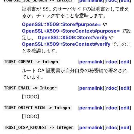
PURPOSE_SSL_SERVER -> Integer
証明書が SSL のサーバサイドの証明書として使え
るか。チェックすることを意味します。
OpenSSL::X509::Store#purpose=
や
OpenSSL::X509::StoreContext#purpose=
で設
定し、
OpenSSL::X509::Store#verify
や
OpenSSL::X509::StoreContext#verify
でこのこ
とを確認します。
[
permalink
][
rdoc
][
edit
]
TRUST_COMPAT -> Integer
ルート CA 証明書が自分自身の秘密鍵で署名され
ています。
[
permalink
][
rdoc
][
edit
]
TRUST_EMAIL -> Integer
[TODO]
[
permalink
][
rdoc
][
edit
]
TRUST_OBJECT_SIGN -> Integer
[TODO]
[
permalink
][
rdoc
][
edit
]
TRUST_OCSP_REQUEST -> Integer