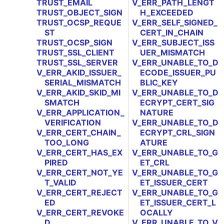
TRUST_EMAIL
V_ERR_PATH_LENGT
TRUST_OBJECT_SIGN
H_EXCEEDED
TRUST_OCSP_REQUE
V_ERR_SELF_SIGNED_
ST
CERT_IN_CHAIN
TRUST_OCSP_SIGN
V_ERR_SUBJECT_ISS
TRUST_SSL_CLIENT
UER_MISMATCH
TRUST_SSL_SERVER
V_ERR_UNABLE_TO_D
V_ERR_AKID_ISSUER_
ECODE_ISSUER_PU
SERIAL_MISMATCH
BLIC_KEY
V_ERR_AKID_SKID_MI
V_ERR_UNABLE_TO_D
SMATCH
ECRYPT_CERT_SIG
V_ERR_APPLICATION_
NATURE
VERIFICATION
V_ERR_UNABLE_TO_D
V_ERR_CERT_CHAIN_
ECRYPT_CRL_SIGN
TOO_LONG
ATURE
V_ERR_CERT_HAS_EX
V_ERR_UNABLE_TO_G
PIRED
ET_CRL
V_ERR_CERT_NOT_YE
V_ERR_UNABLE_TO_G
T_VALID
ET_ISSUER_CERT
V_ERR_CERT_REJECT
V_ERR_UNABLE_TO_G
ED
ET_ISSUER_CERT_L
V_ERR_CERT_REVOKE
OCALLY
D
V_ERR_UNABLE_TO_V