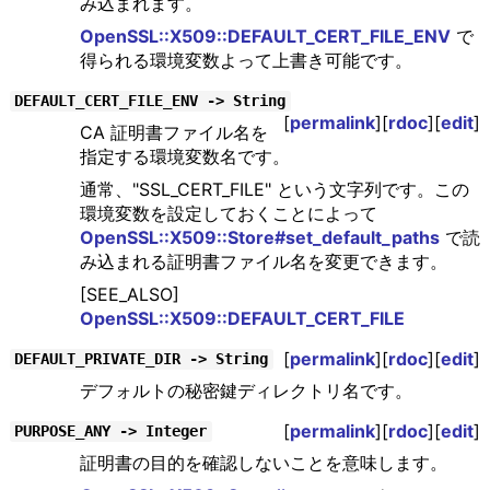
み込まれます。
OpenSSL::X509::DEFAULT_CERT_FILE_ENV
で
得られる環境変数よって上書き可能です。
DEFAULT_CERT_FILE_ENV -> String
[
permalink
][
rdoc
][
edit
]
CA 証明書ファイル名を
指定する環境変数名です。
通常、"SSL_CERT_FILE" という文字列です。この
環境変数を設定しておくことによって
OpenSSL::X509::Store#set_default_paths
で読
み込まれる証明書ファイル名を変更できます。
[SEE_ALSO]
OpenSSL::X509::DEFAULT_CERT_FILE
[
permalink
][
rdoc
][
edit
]
DEFAULT_PRIVATE_DIR -> String
デフォルトの秘密鍵ディレクトリ名です。
[
permalink
][
rdoc
][
edit
]
PURPOSE_ANY -> Integer
証明書の目的を確認しないことを意味します。