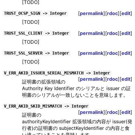
[TODO]
[
permalink
][
rdoc
][
edit
]
TRUST_OCSP_SIGN -> Integer
[TODO]
[
permalink
][
rdoc
][
edit
]
TRUST_SSL_CLIENT -> Integer
[TODO]
[
permalink
][
rdoc
][
edit
]
TRUST_SSL_SERVER -> Integer
[TODO]
V_ERR_AKID_ISSUER_SERIAL_MISMATCH -> Integer
[
permalink
][
rdoc
][
edit
]
証明書の拡張領域の
Authority Key Identifier のシリアルと issuer の証
明書のシリアルが一致しないことを意味します。
V_ERR_AKID_SKID_MISMATCH -> Integer
[
permalink
][
rdoc
][
edit
]
証明書の
authorityKeyIdentifier 拡張領域の内容が issuer(発
行者)の証明書の subjectKeyIdentifier の内容と食
い違っていることを意味します。