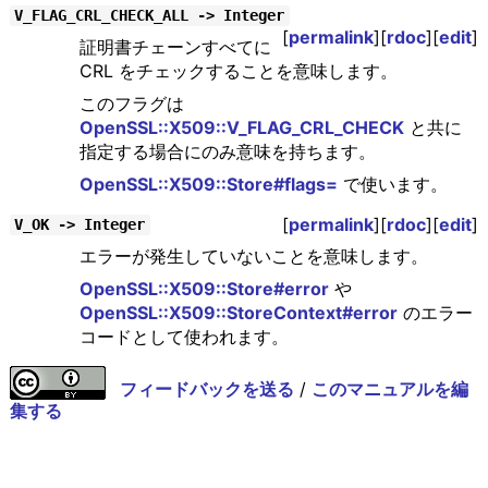
V_FLAG_CRL_CHECK_ALL -> Integer
[
permalink
][
rdoc
][
edit
]
証明書チェーンすべてに
CRL をチェックすることを意味します。
このフラグは
OpenSSL::X509::V_FLAG_CRL_CHECK
と共に
指定する場合にのみ意味を持ちます。
OpenSSL::X509::Store#flags=
で使います。
[
permalink
][
rdoc
][
edit
]
V_OK -> Integer
エラーが発生していないことを意味します。
OpenSSL::X509::Store#error
や
OpenSSL::X509::StoreContext#error
のエラー
コードとして使われます。
フィードバックを送る
/
このマニュアルを編
集する