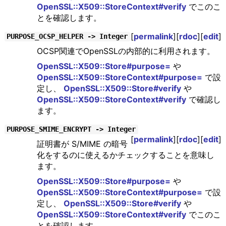
OpenSSL::X509::StoreContext#verify
でこのこ
とを確認します。
[
permalink
][
rdoc
][
edit
]
PURPOSE_OCSP_HELPER -> Integer
OCSP関連でOpenSSLの内部的に利用されます。
OpenSSL::X509::Store#purpose=
や
OpenSSL::X509::StoreContext#purpose=
で設
定し、
OpenSSL::X509::Store#verify
や
OpenSSL::X509::StoreContext#verify
で確認し
ます。
PURPOSE_SMIME_ENCRYPT -> Integer
[
permalink
][
rdoc
][
edit
]
証明書が S/MIME の暗号
化をするのに使えるかチェックすることを意味し
ます。
OpenSSL::X509::Store#purpose=
や
OpenSSL::X509::StoreContext#purpose=
で設
定し、
OpenSSL::X509::Store#verify
や
OpenSSL::X509::StoreContext#verify
でこのこ
とを確認します。