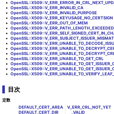
OpenSSL::X509::V_ERR_ERROR_IN_CRL_NEXT_UPD
OpenSSL::X509::V_ERR_INVALID_CA
OpenSSL::X509::V_ERR_INVALID_PURPOSE
OpenSSL::X509::V_ERR_KEYUSAGE_NO_CERTSIGN
OpenSSL::X509::V_ERR_OUT_OF_MEM
OpenSSL::X509::V_ERR_PATH_LENGTH_EXCEEDED
OpenSSL::X509::V_ERR_SELF_SIGNED_CERT_IN_CH
OpenSSL::X509::V_ERR_SUBJECT_ISSUER_MISMA
OpenSSL::X509::V_ERR_UNABLE_TO_DECODE_ISS
OpenSSL::X509::V_ERR_UNABLE_TO_DECRYPT_CE
OpenSSL::X509::V_ERR_UNABLE_TO_DECRYPT_CR
OpenSSL::X509::V_ERR_UNABLE_TO_GET_CRL
OpenSSL::X509::V_ERR_UNABLE_TO_GET_ISSUER_
OpenSSL::X509::V_ERR_UNABLE_TO_GET_ISSUER
OpenSSL::X509::V_ERR_UNABLE_TO_VERIFY_LEAF
目次
定数
DEFAULT_CERT_AREA
V_ERR_CRL_NOT_YET
DEFAULT_CERT_DIR
_VALID