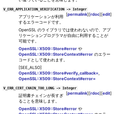
V_ERR_APPLICATION_VERIFICATION -> Integer
[
permalink
][
rdoc
][
edit
]
アプリケーションが利用
するエラーコードです。
OpenSSL のライブラリでは使われないので、アプ
リケーションプログラマが自由に利用することが
可能です。
OpenSSL::X509::Store#error
や
OpenSSL::X509::StoreContext#error
のエラー
コードとして使われます。
[SEE_ALSO]
OpenSSL::X509::Store#verify_callback=
,
OpenSSL::X509::StoreContext#error=
V_ERR_CERT_CHAIN_TOO_LONG -> Integer
[
permalink
][
rdoc
][
edit
]
証明書チェインが長すぎ
ることを意味します。
OpenSSL::X509::Store#error
や