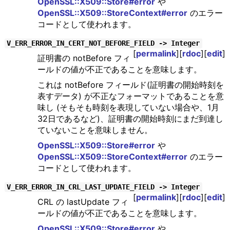
OpenSSL::X509::Store#error
や
OpenSSL::X509::StoreContext#error
のエラー
コードとして使われます。
V_ERR_ERROR_IN_CERT_NOT_BEFORE_FIELD -> Integer
[
permalink
][
rdoc
][
edit
]
証明書の notBefore フィ
ールドの値が不正であることを意味します。
これは notBefore フィールド(証明書の開始時刻を
表すデータ) が不正なフォーマットであることを意
味し (そもそも時刻を表現していない場合や、1月
32日であるなど)、証明書の開始時刻にまだ到達し
ていないことを意味しません。
OpenSSL::X509::Store#error
や
OpenSSL::X509::StoreContext#error
のエラー
コードとして使われます。
V_ERR_ERROR_IN_CRL_LAST_UPDATE_FIELD -> Integer
[
permalink
][
rdoc
][
edit
]
CRL の lastUpdate フィ
ールドの値が不正であることを意味します。
OpenSSL::X509::Store#error
や