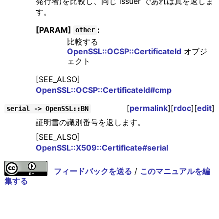
発行者)を比較し、同じ issuer であれば真を返しま
す。
[PARAM]
:
other
比較する
OpenSSL::OCSP::CertificateId
オブジ
ェクト
[SEE_ALSO]
OpenSSL::OCSP::CertificateId#cmp
[
permalink
][
rdoc
][
edit
]
serial -> OpenSSL::BN
証明書の識別番号を返します。
[SEE_ALSO]
OpenSSL::X509::Certificate#serial
フィードバックを送る
/
このマニュアルを編
集する