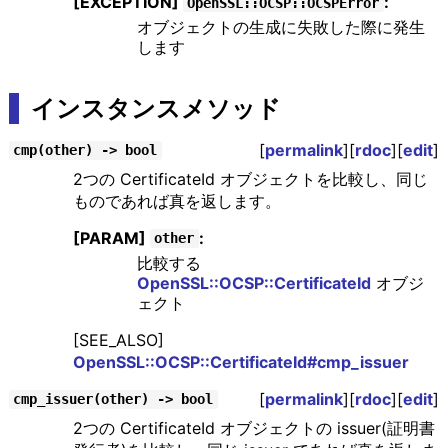
[EXCEPTION]
:
OpenSSL::OCSP::OCSPError
オブジェクトの生成に失敗した際に発生
します
インスタンスメソッド
[
permalink
][
rdoc
][
edit
]
cmp(other) -> bool
2つの CertificateId オブジェクトを比較し、同じ
ものであれば真を返します。
[PARAM]
:
other
比較する
OpenSSL::OCSP::CertificateId
オブジ
ェクト
[SEE_ALSO]
OpenSSL::OCSP::CertificateId#cmp_issuer
[
permalink
][
rdoc
][
edit
]
cmp_issuer(other) -> bool
2つの CertificateId オブジェクトの issuer(証明書