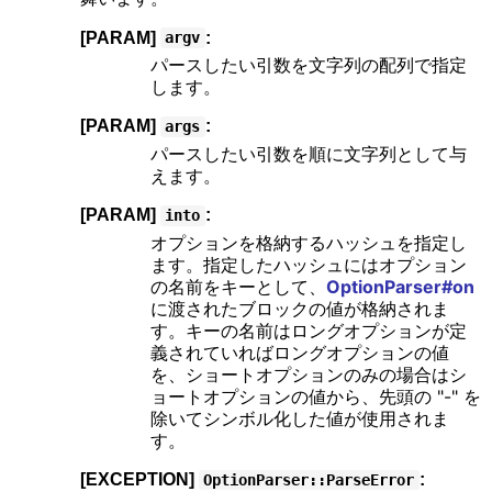
[PARAM]
:
argv
パースしたい引数を文字列の配列で指定
します。
[PARAM]
:
args
パースしたい引数を順に文字列として与
えます。
[PARAM]
:
into
オプションを格納するハッシュを指定し
ます。指定したハッシュにはオプション
の名前をキーとして、
OptionParser#on
に渡されたブロックの値が格納されま
す。キーの名前はロングオプションが定
義されていればロングオプションの値
を、ショートオプションのみの場合はシ
ョートオプションの値から、先頭の "-" を
除いてシンボル化した値が使用されま
す。
[EXCEPTION]
:
OptionParser::ParseError