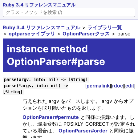
Ruby 3.4 リファレンスマニュアル
Ruby 3.4 リファレンスマニュアル
ライブラリ一覧
optparseライブラリ
OptionParserクラス
parse
instance method
OptionParser#parse
parse(argv, into: nil) -> [String]
[
permalink
][
rdoc
][
edit
]
parse(*args, into: nil) ->
[String]
与えられた argv をパースします。 argv からオプ
ションを取り除いたものを返します。
OptionParser#permute
と同様に振舞います。し
かし、環境変数に POSIXLY_CORRECT が設定され
ている場合は、
OptionParser#order
と同様に振
舞います。