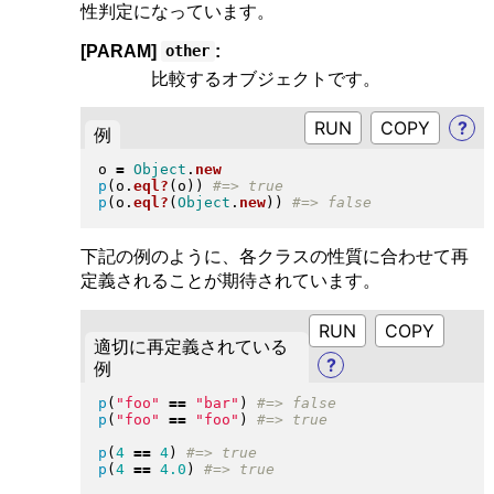
性判定になっています。
[PARAM]
:
other
比較するオブジェクトです。
RUN
?
例
o 
=
Object
.
new
p
(
o
.
eql?
(
o
)
)
p
(
o
.
eql?
(
Object
.
new
)
)
下記の例のように、各クラスの性質に合わせて再
定義されることが期待されています。
RUN
適切に再定義されている
?
例
p
(
"
foo
"
==
"
bar
"
)
p
(
"
foo
"
==
"
foo
"
)
p
(
4
==
4
)
p
(
4
==
4.0
)