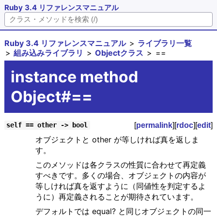
Ruby 3.4 リファレンスマニュアル
Ruby 3.4 リファレンスマニュアル
ライブラリ一覧
組み込みライブラリ
Objectクラス
==
instance method
Object#==
[
permalink
][
rdoc
][
edit
]
self == other -> bool
オブジェクトと other が等しければ真を返しま
す。
このメソッドは各クラスの性質に合わせて再定義
すべきです。多くの場合、オブジェクトの内容が
等しければ真を返すように（同値性を判定するよ
うに）再定義されることが期待されています。
デフォルトでは equal? と同じオブジェクトの同一