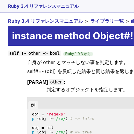
Ruby 3.4 リファレンスマニュアル
Ruby 3.4 リファレンスマニュアル
ライブラリ一覧
instance method Object#
self !~ other -> bool
Ruby 1.9.3 から
自身が other とマッチしない事を判定します。
self#=~(obj) を反転した結果と同じ結果を返し
[PARAM]
:
other
判定するオブジェクトを指定します。
例
obj 
=
'regexp'
p
(
obj 
!~
/re/
)
obj 
=
nil
p
(
obj 
!~
/re/
)