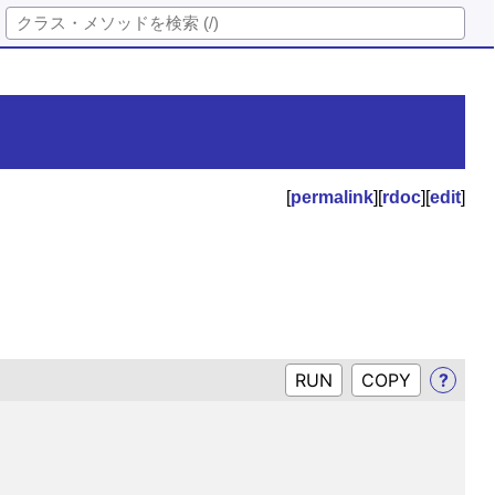
[
permalink
][
rdoc
][
edit
]
RUN
?