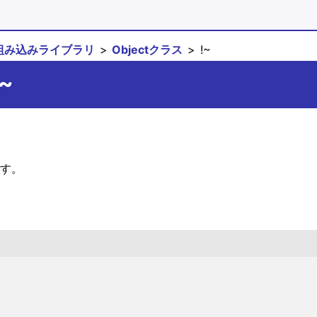
組み込みライブラリ
Objectクラス
!~
!~
ます。