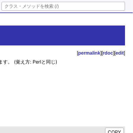
[
permalink
][
rdoc
][
edit
]
。 (覚え方: Perlと同じ)