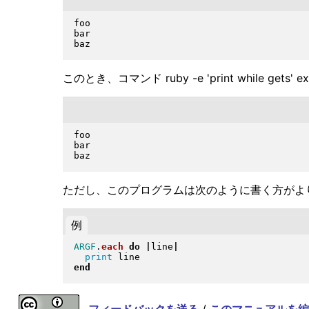
foo

bar

このとき、コマンド ruby -e 'print while gets'
foo

bar

ただし、このプログラムは次のように書く方がより
例
ARGF
.
each
do
|
line
|
print
end