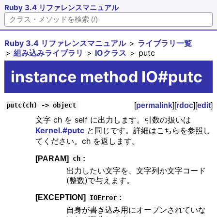
Ruby 3.4 リファレンスマニュアル
Ruby 3.4 リファレンスマニュアル
ライブラリ一覧
組み込みライブラリ
IOクラス
putc
instance method IO#putc
[
permalink
][
rdoc
][
edit
]
putc(ch) -> object
文字 ch を self に出力します。引数の扱いは
Kernel.#putc
と同じです。詳細はこちらを参照し
てください。ch を返します。
[PARAM]
:
ch
出力したい文字を、文字列か文字コード
(整数)で与えます。
[EXCEPTION]
:
IOError
自身が書き込み用にオープンされていな