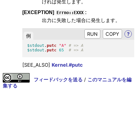
ければ発生します。
[EXCEPTION]
:
Errno::EXXX
出力に失敗した場合に発生します。
RUN
?
例
$stdout
.
putc
"
A
"
$stdout
.
putc
65
[SEE_ALSO]
Kernel.#putc
フィードバックを送る
/
このマニュアルを編
集する