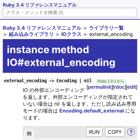
Ruby 3.4 リファレンスマニュアル
Ruby 3.4 リファレンスマニュアル
ライブラリ一覧
組み込みライブラリ
IOクラス
external_encoding
instance method
IO#external_encoding
external_encoding -> Encoding | nil
Ruby 1.9.3 から
[
permalink
][
rdoc
][
edit
]
IO の外部エンコーディング
を返します。外部エンコーディングが指定されて
いない場合は nil を返します。ただし読み込み専用
モードの場合は
Encoding.default_external
にな
ります。
RUN
?
例