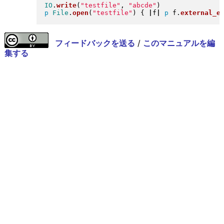
IO
.
write
(
"
testfile
"
, 
"
abcde
"
)
p
File
.
open
(
"
testfile
"
)
{
|
f
|
p
 f
.
external_e
フィードバックを送る
/
このマニュアルを編
集する