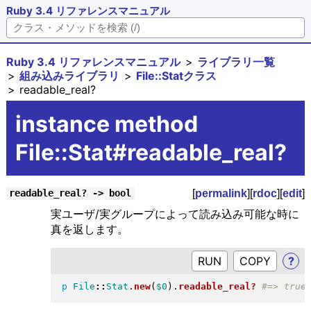
Ruby 3.4 リファレンスマニュアル
Ruby 3.4 リファレンスマニュアル
ライブラリ一覧
組み込みライブラリ
File::Statクラス
readable_real?
instance method
File::Stat#readable_real?
[
permalink
][
rdoc
][
edit
]
readable_real? -> bool
実ユーザ/実グループによって読み込み可能な時に
真を返します。
RUN
?
p
File
::
Stat
.
new
(
$0
)
.
readable_real?