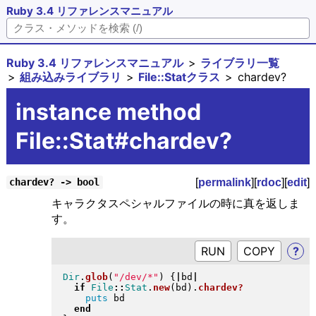
Ruby 3.4 リファレンスマニュアル
Ruby 3.4 リファレンスマニュアル
ライブラリ一覧
組み込みライブラリ
File::Statクラス
chardev?
instance method
File::Stat#chardev?
[
permalink
][
rdoc
][
edit
]
chardev? -> bool
キャラクタスペシャルファイルの時に真を返しま
す。
RUN
?
Dir
.
glob
(
"
/dev/*
"
)
{
|
bd
|
if
File
::
Stat
.
new
(
bd
)
.
chardev?
puts
 bd

end