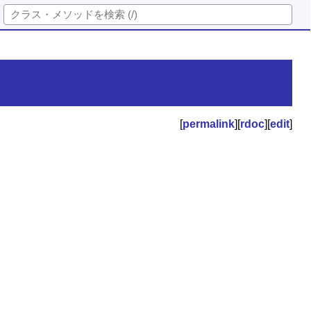
[
permalink
][
rdoc
][
edit
]