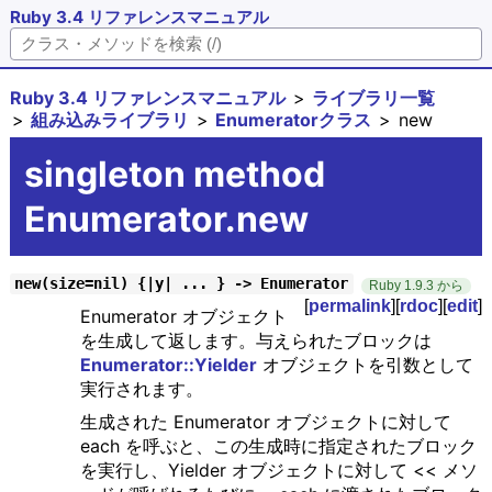
Ruby 3.4 リファレンスマニュアル
Ruby 3.4 リファレンスマニュアル
ライブラリ一覧
組み込みライブラリ
Enumeratorクラス
new
singleton method
Enumerator.new
new(size=nil) {|y| ... } -> Enumerator
Ruby 1.9.3 から
[
permalink
][
rdoc
][
edit
]
Enumerator オブジェクト
を生成して返します。与えられたブロックは
Enumerator::Yielder
オブジェクトを引数として
実行されます。
生成された Enumerator オブジェクトに対して
each を呼ぶと、この生成時に指定されたブロック
を実行し、Yielder オブジェクトに対して << メソ