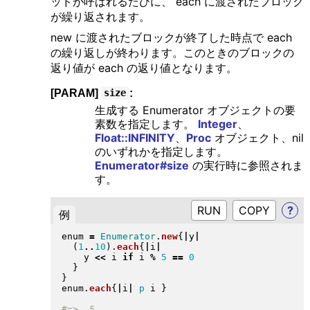
ッドが呼ばれるたびに、 each に渡されたブロック
が繰り返されます。
new に渡されたブロックが終了した時点で each
の繰り返しが終わります。このときのブロックの
返り値が each の返り値となります。
[PARAM]
:
size
生成する Enumerator オブジェクトの要
素数を指定します。
Integer
、
Float::INFINITY
、
Proc
オブジェクト、nil
のいずれかを指定します。
Enumerator#size
の実行時に参照されま
す。
RUN
?
例
enum 
=
Enumerator
.
new
{
|
y
|
(
1
..
10
)
.
each
{
|
i
|
    y 
<<
 i 
if
 i 
%
5
==
0
}
}
enum
.
each
{
|
i
|
p
 i 
}