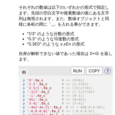
それぞれの数値は以下のいずれかの形式で指定し
ます。先頭の空白文字や複素数値の後にある文字
列は無視されます。また、数値オブジェクトと同
様に各桁の間に「_」を入れる事ができます。
"1/3" のような分数の形式
"0.3" のような10進数の形式
"0.3E0" のような x.xEn の形式
自身が解析できない値であった場合は 0+0i を返し
ます。
RUN
?
例
p
'9'
.
to_c
p
'2.5'
.
to_c
p
'2.5/1'
.
to_c
p
'-3/2'
.
to_c
p
'-i'
.
to_c
p
'45i'
.
to_c
p
'3-4i'
.
to_c
p
'-4e2-4e-2i'
.
to_c
p
'-0.0-0.0i'
.
to_c
p
'1/2+3/4i'
.
to_c