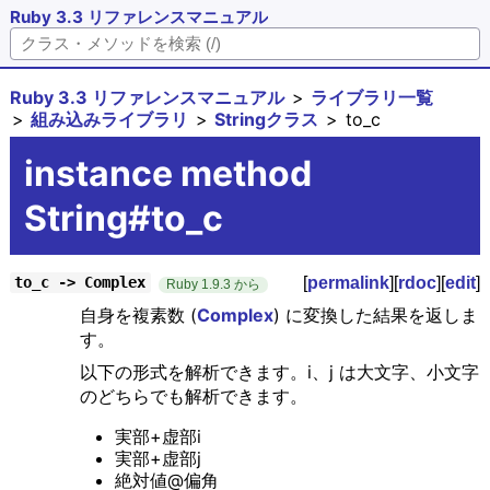
Ruby 3.3 リファレンスマニュアル
Ruby 3.3 リファレンスマニュアル
ライブラリ一覧
組み込みライブラリ
Stringクラス
to_c
instance method
String#to_c
[
permalink
][
rdoc
][
edit
]
to_c -> Complex
Ruby 1.9.3 から
自身を複素数 (
Complex
) に変換した結果を返しま
す。
以下の形式を解析できます。i、j は大文字、小文字
のどちらでも解析できます。
実部+虚部i
実部+虚部j
絶対値@偏角