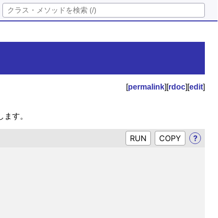
[
permalink
][
rdoc
][
edit
]
します。
RUN
?