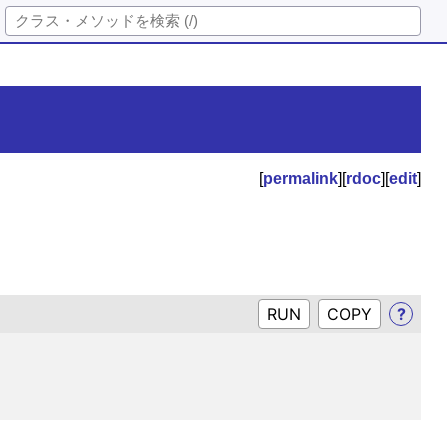
[
permalink
][
rdoc
][
edit
]
RUN
?