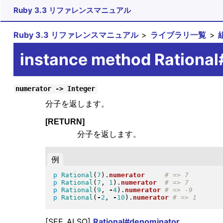
Ruby 3.3 リファレンスマニュアル
Ruby 3.3 リファレンスマニュアル
ライブラリ一覧
instance method Rationa
numerator -> Integer
分子を返します。
[RETURN]
分子を返します。
例
p
Rational
(
7
)
.
numerator
p
Rational
(
7
, 
1
)
.
numerator
p
Rational
(
9
, 
-
4
)
.
numerator
p
Rational
(
-
2
, 
-
10
)
.
numerator
[SEE_ALSO]
Rational#denominator