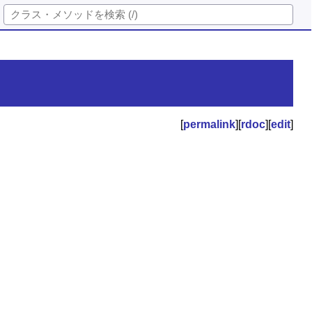
[
permalink
][
rdoc
][
edit
]