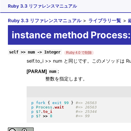
Ruby 3.3 リファレンスマニュアル
Ruby 3.3 リファレンスマニュアル
ライブラリ一覧
instance method Process
self >> num -> Integer
Ruby 4.0 で削除
self.to_i >> num と同じです。このメソッドは Ru
[PARAM]
:
num
整数を指定します。
p
fork
{
exit
99
}
p
Process
.
wait
p
$?
.
to_i
p
$?
>>
8