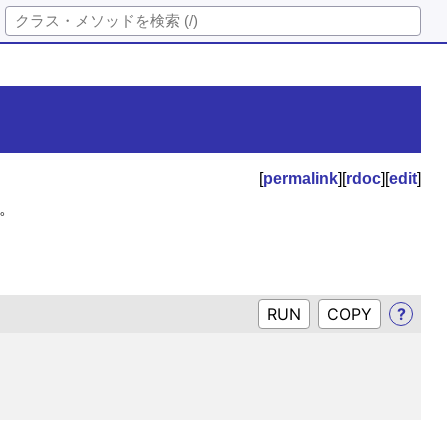
[
permalink
][
rdoc
][
edit
]
た。
RUN
?