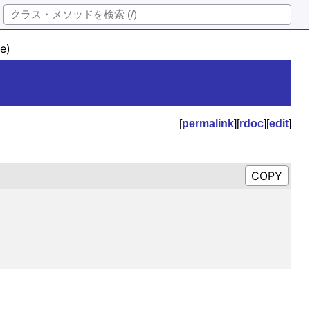
e)
[
permalink
][
rdoc
][
edit
]