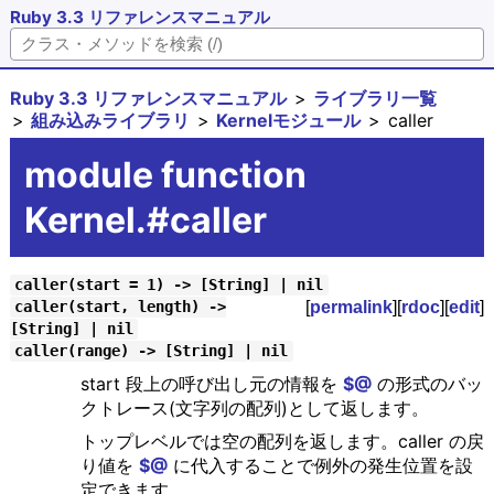
Ruby 3.3 リファレンスマニュアル
Ruby 3.3 リファレンスマニュアル
ライブラリ一覧
組み込みライブラリ
Kernelモジュール
caller
module function
Kernel.#caller
caller(start = 1) -> [String] | nil
[
permalink
][
rdoc
][
edit
]
caller(start, length) ->
[String] | nil
caller(range) -> [String] | nil
start 段上の呼び出し元の情報を
$@
の形式のバッ
クトレース(文字列の配列)として返します。
トップレベルでは空の配列を返します。caller の戻
り値を
$@
に代入することで例外の発生位置を設
定できます。