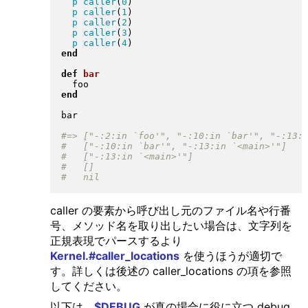
p
caller
(
0
)
p
caller
(
1
)
p
caller
(
2
)
p
caller
(
3
)
p
caller
(
4
)
end
def
bar
end
bar

caller の要素から呼び出し元のファイル名や行番
号、メソッド名を取り出したい場合は、文字列を
正規表現でパースするより
Kernel.#caller_locations
を使うほうが適切で
す。詳しくは後述の caller_locations の項を参照
してください。
以下は、
$DEBUG
が真の場合に役に立つ debug