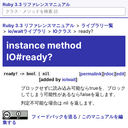
Ruby 3.3 リファレンスマニュアル
Ruby 3.3 リファレンスマニュアル
ライブラリ一覧
io/waitライブラリ
IOクラス
ready?
instance method
IO#ready?
[
permalink
][
rdoc
][
edit
]
ready? -> bool | nil
[added by
io/wait
]
ブロックせずに読み込み可能ならtrueを、ブロック
してしまう可能性があるならfalseを返します。
判定不可能な場合は nil を返します。
フィードバックを送る
/
このマニュアルを編
集する