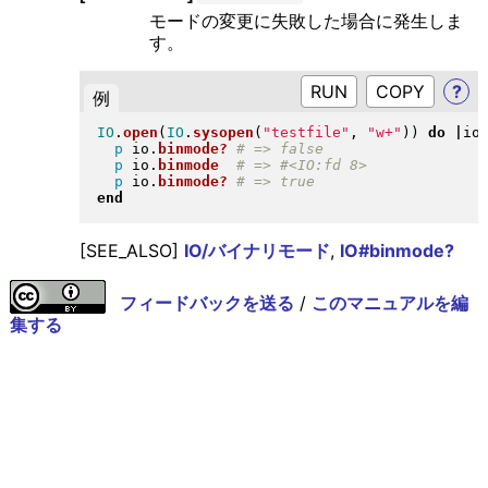
モードの変更に失敗した場合に発生しま
す。
RUN
?
例
IO
.
open
(
IO
.
sysopen
(
"
testfile
"
, 
"
w+
"
)
)
do
|
io
p
 io
.
binmode?
p
 io
.
binmode
p
 io
.
binmode?
end
[SEE_ALSO]
IO/バイナリモード
,
IO#binmode?
フィードバックを送る
/
このマニュアルを編
集する