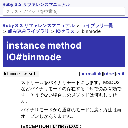
Ruby 3.3 リファレンスマニュアル
Ruby 3.3 リファレンスマニュアル
ライブラリ一覧
組み込みライブラリ
IOクラス
binmode
instance method
IO#binmode
[
permalink
][
rdoc
][
edit
]
binmode -> self
ストリームをバイナリモードにします。MSDOS
などバイナリモードの存在する OS でのみ有効で
す。そうでない場合このメソッドは何もしませ
ん。
バイナリモードから通常のモードに戻す方法は再
オープンしかありません。
[EXCEPTION]
:
Errno::EXXX