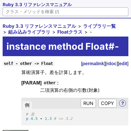
Ruby 3.3 リファレンスマニュアル
Ruby 3.3 リファレンスマニュアル
ライブラリ一覧
組み込みライブラリ
Floatクラス
-
instance method Float#-
[
permalink
][
rdoc
][
edit
]
self - other -> Float
算術演算子。差を計算します。
[PARAM]
:
other
二項演算の右側の引数(対象)
RUN
?
例
p
4.5
-
1.3