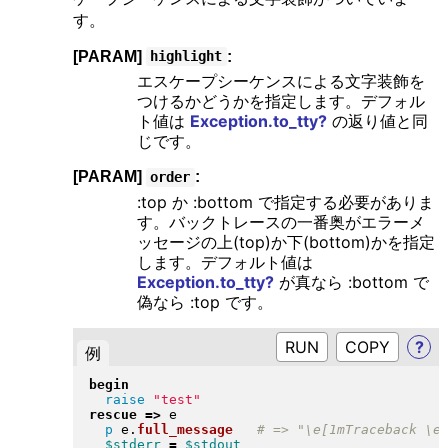
す。
[PARAM]
:
highlight
エスケープシーケンスによる文字装飾を
つけるかどうかを指定します。デフォル
ト値は
Exception.to_tty?
の返り値と同
じです。
[PARAM]
:
order
:top か :bottom で指定する必要がありま
す。バックトレースの一番奥がエラーメ
ッセージの上(top)か下(bottom)かを指定
します。デフォルト値は
Exception.to_tty?
が真なら :bottom で
偽なら :top です。
RUN
?
例
begin
raise
"
test
"
rescue
=>
 e

p
 e
.
full_message
$stderr
=
$stdout