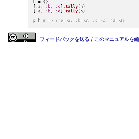
h 
=
{
}
[
:a
, 
:b
, 
:c
]
.
tally
(
h
)
[
:a
, 
:b
, 
:d
]
.
tally
(
h
)
p
 h 
フィードバックを送る
/
このマニュアルを編