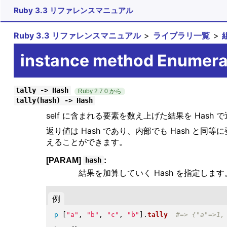
Ruby 3.3 リファレンスマニュアル
Ruby 3.3 リファレンスマニュアル
ライブラリ一覧
instance method Enumera
tally -> Hash
Ruby 2.7.0 から
tally(hash) -> Hash
self に含まれる要素を数え上げた結果を Hash 
返り値は Hash であり、内部でも Hash 
えることができます。
[PARAM]
:
hash
結果を加算していく Hash を指定します
例
p
[
"
a
"
, 
"
b
"
, 
"
c
"
, 
"
b
"
]
.
tally