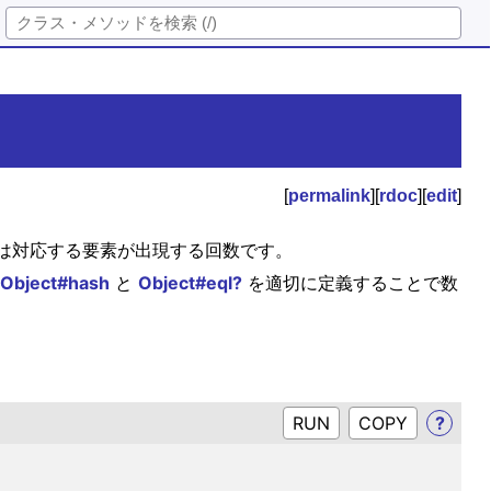
[
permalink
][
rdoc
][
edit
]
h の値は対応する要素が出現する回数です。
Object#hash
と
Object#eql?
を適切に定義することで数
RUN
?