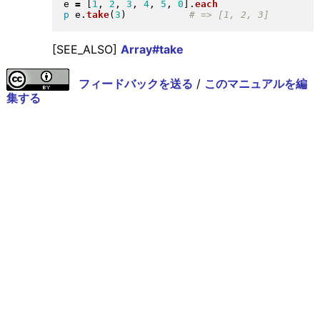
e 
=
[
1
, 
2
, 
3
, 
4
, 
5
, 
0
]
.
each
p
 e
.
take
(
3
)
[SEE_ALSO]
Array#take
フィードバックを送る
/
このマニュアルを編
集する