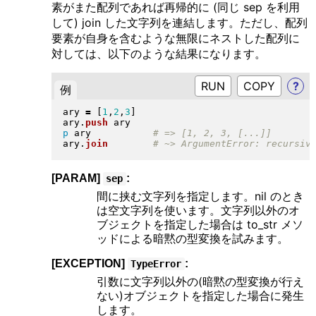
素がまた配列であれば再帰的に (同じ sep を利用
して) join した文字列を連結します。ただし、配列
要素が自身を含むような無限にネストした配列に
対しては、以下のような結果になります。
RUN
?
例
ary 
=
[
1
,
2
,
3
]
ary
.
push
p
 ary           
ary
.
join
[PARAM]
:
sep
間に挟む文字列を指定します。nil のとき
は空文字列を使います。文字列以外のオ
ブジェクトを指定した場合は to_str メソ
ッドによる暗黙の型変換を試みます。
[EXCEPTION]
:
TypeError
引数に文字列以外の(暗黙の型変換が行え
ない)オブジェクトを指定した場合に発生
します。