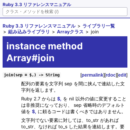
Ruby 3.3 リファレンスマニュアル
Ruby 3.3 リファレンスマニュアル
ライブラリ一覧
組み込みライブラリ
Arrayクラス
join
instance method
Array#join
[
permalink
][
rdoc
][
edit
]
join(sep = $,) -> String
配列の要素を文字列 sep を間に挟んで連結した文
字列を返します。
Ruby 2.7 からは
$,
を nil 以外の値に変更すること
は非推奨になっており、 sep 省略時のデフォルト
値を
$,
に頼るコードは書くべきではありません。
文字列でない要素に対しては、to_str があれば
to_str、なければ to_s した結果を連結します。要