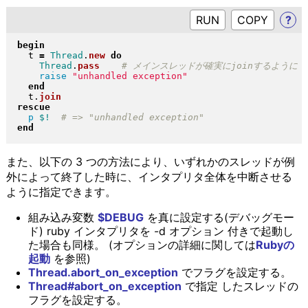
RUN
?
begin
  t 
=
Thread
.
new
do
Thread
.
pass
raise
"
unhandled exception
"
end
  t
.
join
rescue
p
$!
end
また、以下の 3 つの方法により、いずれかのスレッドが例
外によって終了した時に、インタプリタ全体を中断させる
ように指定できます。
組み込み変数
$DEBUG
を真に設定する(デバッグモー
ド) ruby インタプリタを -d オプション 付きで起動し
た場合も同様。 (オプションの詳細に関しては
Rubyの
起動
を参照)
Thread.abort_on_exception
でフラグを設定する。
Thread#abort_on_exception
で指定 したスレッドの
フラグを設定する。