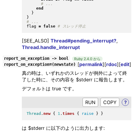
end
}
}
flag 
=
false
[SEE_ALSO]
Thread#pending_interrupt?
,
Thread.handle_interrupt
report_on_exception -> bool
Ruby 2.4.0 から
[
permalink
][
rdoc
][
edit
]
report_on_exception=(newstate)
真の時は、いずれかのスレッドが例外によって終
了した時に、その内容を $stderr に報告します。
デフォルトは true です。
RUN
?
Thread
.
new
{
1
.
times
{
raise
}
}
は $stderr に以下のように出力します: