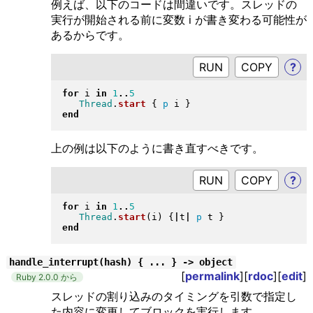
例えば、以下のコードは間違いです。スレッドの
実行が開始される前に変数 i が書き変わる可能性が
あるからです。
RUN
?
for
 i 
in
1
..
5
Thread
.
start
{
p
 i 
}
end
上の例は以下のように書き直すべきです。
RUN
?
for
 i 
in
1
..
5
Thread
.
start
(
i
)
{
|
t
|
p
 t 
}
end
handle_interrupt(hash) { ... } -> object
[
permalink
][
rdoc
][
edit
]
Ruby 2.0.0 から
スレッドの割り込みのタイミングを引数で指定し
た内容に変更してブロックを実行します。