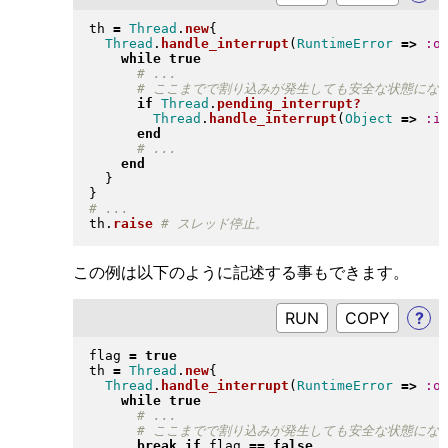
th 
=
Thread
.
new
{
Thread
.
handle_interrupt
(
RuntimeError
=>
:o
while
true
if
Thread
.
pending_interrupt?
Thread
.
handle_interrupt
(
Object
=>
:i
end
end
}
}
th
.
raise
この例は以下のように記述する事もできます。
RUN
?
flag 
=
true
th 
=
Thread
.
new
{
Thread
.
handle_interrupt
(
RuntimeError
=>
:o
while
true
break
if
 flag 
==
false