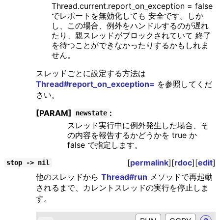
Thread.current.report_on_exception = false
でレポートを無効化しても 安全です。しか
し、この場合、例外をハンドルするのが遅れ
たり、親スレッドがブロックされていて 終了
を待つことができなかったりするかもしれま
せん。
スレッドごとに設定する方法は
Thread#report_on_exception=
を参照してくだ
さい。
[PARAM]
:
newstate
スレッド実行中に例外発生した場合、そ
の内容を報告するかどうかを true か
false で指定します。
[
permalink
][
rdoc
][
edit
]
stop -> nil
他のスレッドから
Thread#run
メソッドで再起動
されるまで、カレントスレッドの実行を停止しま
す。