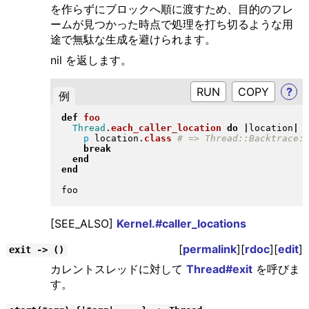
を作らずにブロックへ順に渡すため、目的のフレ
ームが見つかった時点で処理を打ち切るような用
途で無駄な生成を避けられます。
nil を返します。
RUN
?
例
def
foo
Thread
.
each_caller_location
do
|
location
|
p
 location
.
class
break
end
end
[SEE_ALSO]
Kernel.#caller_locations
[
permalink
][
rdoc
][
edit
]
exit -> ()
カレントスレッドに対して
Thread#exit
を呼びま
す。