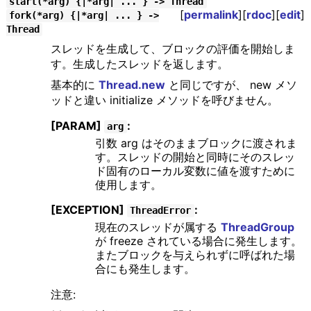
start(*arg) {|*arg| ... } -> Thread
[
permalink
][
rdoc
][
edit
]
fork(*arg) {|*arg| ... } ->
Thread
スレッドを生成して、ブロックの評価を開始しま
す。生成したスレッドを返します。
基本的に
Thread.new
と同じですが、 new メソ
ッドと違い initialize メソッドを呼びません。
[PARAM]
:
arg
引数 arg はそのままブロックに渡されま
す。スレッドの開始と同時にそのスレッ
ド固有のローカル変数に値を渡すために
使用します。
[EXCEPTION]
:
ThreadError
現在のスレッドが属する
ThreadGroup
が freeze されている場合に発生します。
またブロックを与えられずに呼ばれた場
合にも発生します。
注意: