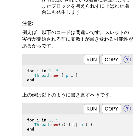
またブロックを与えられずに呼ばれた場
合にも発生します。
注意:
例えば、以下のコードは間違いです。スレッドの
実行が開始される前に変数 i が書き変わる可能性が
あるからです。
RUN
?
for
 i 
in
1
..
5
Thread
.
new
{
p
 i 
}
end
上の例は以下のように書き直すべきです。
RUN
?
for
 i 
in
1
..
5
Thread
.
new
(
i
)
{
|
t
|
p
 t 
}
end