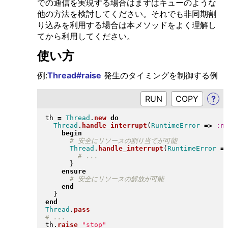
での通信を実現する場合はまずはキューのような
他の方法を検討してください。それでも非同期割
り込みを利用する場合は本メソッドをよく理解し
てから利用してください。
使い方
例:
Thread#raise
発生のタイミングを制御する例
RUN
?
th 
=
Thread
.
new
do
Thread
.
handle_interrupt
(
RuntimeError
=>
:n
begin
Thread
.
handle_interrupt
(
RuntimeError
=
}
ensure
end
}
end
Thread
.
pass
th
.
raise
"
stop
"