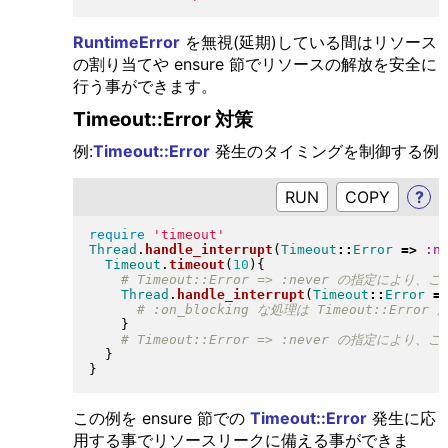
RuntimeError
を無視(延期)している間はリソース
の割り当てや ensure 節でリソースの解放を安全に
行う事ができます。
Timeout::Error 対策
例:
Timeout::Error
発生のタイミングを制御する例
RUN
?
require
'timeout'
Thread
.
handle_interrupt
(
Timeout
::
Error
=>
:n
Timeout
.
timeout
(
10
)
{
Thread
.
handle_interrupt
(
Timeout
::
Error
=
}
}
}
この例を ensure 節での
Timeout::Error
発生に応
用する事でリソースリークに備える事ができま