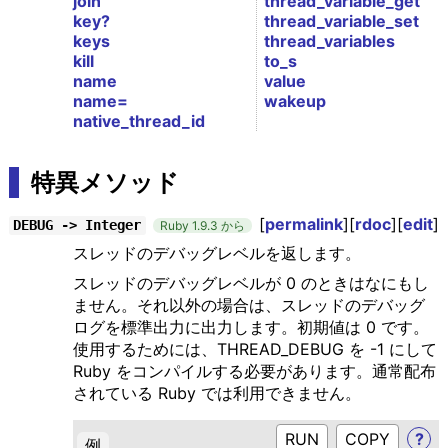
join
thread_variable_get
key?
thread_variable_set
keys
thread_variables
kill
to_s
name
value
name=
wakeup
native_thread_id
特異メソッド
[
permalink
][
rdoc
][
edit
]
DEBUG -> Integer
Ruby 1.9.3 から
スレッドのデバッグレベルを返します。
スレッドのデバッグレベルが 0 のときはなにもし
ません。それ以外の場合は、スレッドのデバッグ
ログを標準出力に出力します。初期値は 0 です。
使用するためには、THREAD_DEBUG を -1 にして
Ruby をコンパイルする必要があります。通常配布
されている Ruby では利用できません。
RUN
?
例