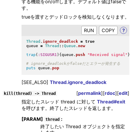
する機能をon/offします。デフォルト値はfalseで
す。
trueを渡すとデッドロックを検知しなくなります。
RUN
?
Thread
.
ignore_deadlock
=
true
queue 
=
Thread
::
Queue
.
new
trap
(
:SIGUSR1
)
{
queue
.
push
"
Received signal
"
}
puts
 queue
.
pop
[SEE_ALSO]
Thread.ignore_deadlock
[
permalink
][
rdoc
][
edit
]
kill(thread) -> Thread
指定したスレッド thread に対して
Thread#exit
を呼びます。終了したスレッドを返します。
[PARAM]
:
thread
終了したい Thread オブジェクトを指定