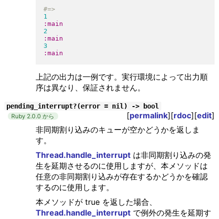
1
:main
2
:main
3
:main
上記の出力は一例です。実行環境によって出力順
序は異なり、保証されません。
pending_interrupt?(error = nil) -> bool
[
permalink
][
rdoc
][
edit
]
Ruby 2.0.0 から
非同期割り込みのキューが空かどうかを返しま
す。
Thread.handle_interrupt
は非同期割り込みの発
生を延期させるのに使用しますが、本メソッドは
任意の非同期割り込みが存在するかどうかを確認
するのに使用します。
本メソッドが true を返した場合、
Thread.handle_interrupt
で例外の発生を延期す