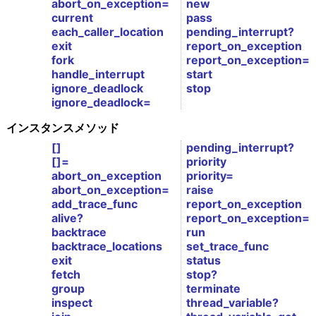
abort_on_exception=
new
current
pass
each_caller_location
pending_interrupt?
exit
report_on_exception
fork
report_on_exception=
handle_interrupt
start
ignore_deadlock
stop
ignore_deadlock=
インスタンスメソッド
[]
pending_interrupt?
[]=
priority
abort_on_exception
priority=
abort_on_exception=
raise
add_trace_func
report_on_exception
alive?
report_on_exception=
backtrace
run
backtrace_locations
set_trace_func
exit
status
fetch
stop?
group
terminate
inspect
thread_variable?