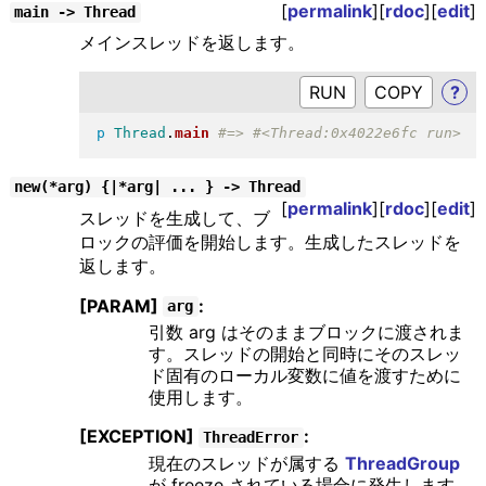
[
permalink
][
rdoc
][
edit
]
main -> Thread
メインスレッドを返します。
RUN
?
p
Thread
.
main
new(*arg) {|*arg| ... } -> Thread
[
permalink
][
rdoc
][
edit
]
スレッドを生成して、ブ
ロックの評価を開始します。生成したスレッドを
返します。
[PARAM]
:
arg
引数 arg はそのままブロックに渡されま
す。スレッドの開始と同時にそのスレッ
ド固有のローカル変数に値を渡すために
使用します。
[EXCEPTION]
:
ThreadError
現在のスレッドが属する
ThreadGroup
が freeze されている場合に発生します。