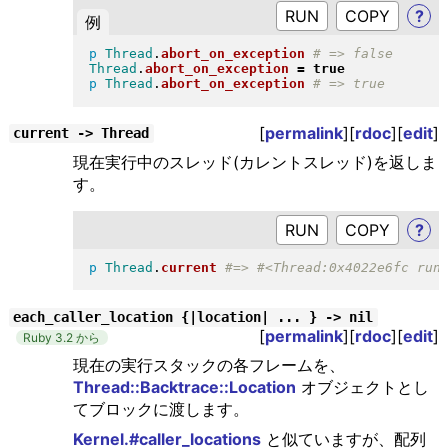
RUN
?
例
p
Thread
.
abort_on_exception
Thread
.
abort_on_exception
=
true
p
Thread
.
abort_on_exception
[
permalink
][
rdoc
][
edit
]
current -> Thread
現在実行中のスレッド(カレントスレッド)を返しま
す。
RUN
?
p
Thread
.
current
each_caller_location {|location| ... } -> nil
[
permalink
][
rdoc
][
edit
]
Ruby 3.2 から
現在の実行スタックの各フレームを、
Thread::Backtrace::Location
オブジェクトとし
てブロックに渡します。
Kernel.#caller_locations
と似ていますが、配列