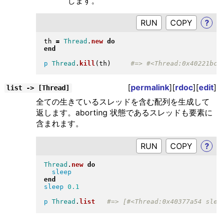
します。
RUN
?
th 
=
Thread
.
new
do
end
p
Thread
.
kill
(
th
)
[
permalink
][
rdoc
][
edit
]
list -> [Thread]
全ての生きているスレッドを含む配列を生成して
返します。aborting 状態であるスレッドも要素に
含まれます。
RUN
?
Thread
.
new
do
sleep
end
sleep
0.1
p
Thread
.
list