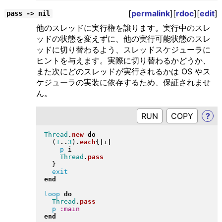
[
permalink
][
rdoc
][
edit
]
pass -> nil
他のスレッドに実行権を譲ります。実行中のスレ
ッドの状態を変えずに、他の実行可能状態のスレ
ッドに切り替わるよう、スレッドスケジューラに
ヒントを与えます。実際に切り替わるかどうか、
また次にどのスレッドが実行されるかは OS やス
ケジューラの実装に依存するため、保証されませ
ん。
RUN
?
Thread
.
new
do
(
1
..
3
)
.
each
{
|
i
|
p
 i

Thread
.
pass
}
exit
end
loop
do
Thread
.
pass
p
:main
end