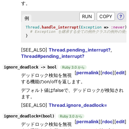
す。
RUN
?
例
Thread
.
handle_interrupt
(
Exception
=>
:never
)
}
[SEE_ALSO]
Thread.pending_interrupt?
,
Thread#pending_interrupt?
ignore_deadlock -> bool
Ruby 3.0 から
[
permalink
][
rdoc
][
edit
]
デッドロック検知を無視
する機能のon/offを返します。
デフォルト値はfalseで、デッドロックが検知され
ます。
[SEE_ALSO]
Thread.ignore_deadlock=
ignore_deadlock=(bool)
Ruby 3.0 から
[
permalink
][
rdoc
][
edit
]
デッドロック検知を無視