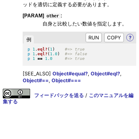
ッドを適切に定義する必要があります。
[PARAM]
:
other
自身と比較したい数値を指定します。
RUN
?
例
p
1
.
eql?
(
1
)
p
1
.
eql?
(
1.0
)
p
1
==
1.0
[SEE_ALSO]
Object#equal?
,
Object#eql?
,
Object#==
,
Object#===
フィードバックを送る
/
このマニュアルを編
集する