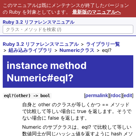
このマニュアルは既にメンテナンスが終了したバージョン
の Ruby を対象としています。
最新版のマニュアルへ
Ruby 3.2 リファレンスマニュアル
Ruby 3.2 リファレンスマニュアル
ライブラリ一覧
組み込みライブラリ
Numericクラス
eql?
instance method
Numeric#eql?
[
permalink
][
rdoc
][
edit
]
eql?(other) -> bool
自身と other のクラスが等しくかつ == メソッド
で比較して等しい場合に true を返します。そうで
ない場合に false を返します。
Numeric のサブクラスは、eql? で比較して等しい
数値同士が同じハッシュ値を返すように hash メソ