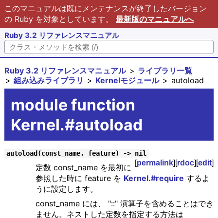
このマニュアルは既にメンテナンスが終了したバージョン
の Ruby を対象としています。
最新版のマニュアルへ
Ruby 3.2 リファレンスマニュアル
Ruby 3.2 リファレンスマニュアル
ライブラリ一覧
組み込みライブラリ
Kernelモジュール
autoload
module function
Kernel.#autoload
autoload(const_name, feature) -> nil
[
permalink
][
rdoc
][
edit
]
定数 const_name を最初に
参照した時に feature を
Kernel.#require
するよ
うに設定します。
const_name には、 "::" 演算子を含めることはでき
ません。ネストした定数を指定する方法は