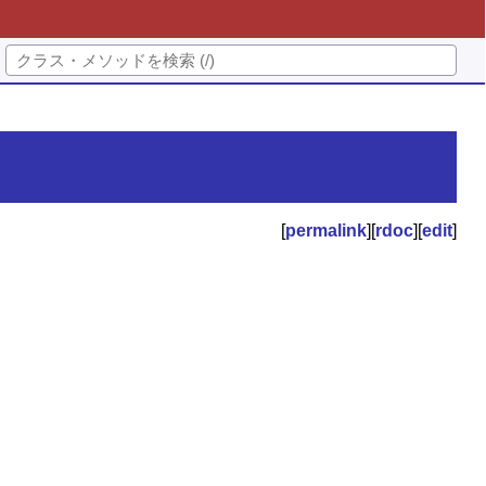
[
permalink
][
rdoc
][
edit
]