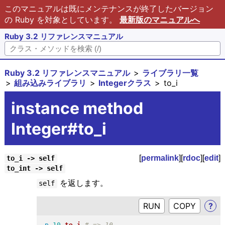
このマニュアルは既にメンテナンスが終了したバージョン
の Ruby を対象としています。
最新版のマニュアルへ
Ruby 3.2 リファレンスマニュアル
Ruby 3.2 リファレンスマニュアル
ライブラリ一覧
組み込みライブラリ
Integerクラス
to_i
instance method
Integer#to_i
[
permalink
][
rdoc
][
edit
]
to_i -> self
to_int -> self
を返します。
self
RUN
?
p
10
.
to_i