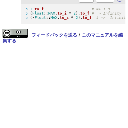
p
1
.
to_f
p
(
Float
::
MAX
.
to_i
*
2
)
.
to_f
p
(
-
Float
::
MAX
.
to_i
*
2
)
.
to_f
フィードバックを送る
/
このマニュアルを編
集する