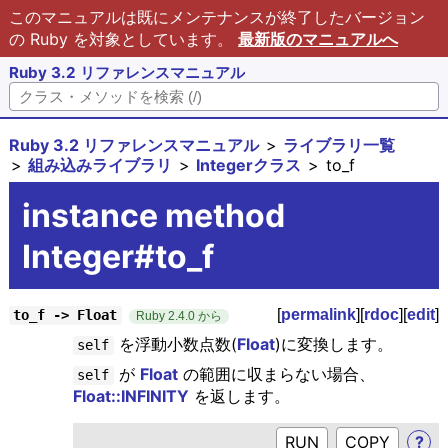
このマニュアルは既にメンテナンスが終了したバージョン
の Ruby を対象としています。
最新版のマニュアルへ
Ruby 3.2 リファレンスマニュアル
Ruby 3.2 リファレンスマニュアル
ライブラリ一覧
組み込みライブラリ
Integerクラス
to_f
instance method
Integer#to_f
[
permalink
][
rdoc
][
edit
]
to_f -> Float
Ruby 2.4.0 から
を浮動小数点数(
Float
)に変換します。
self
が
Float
の範囲に収まらない場合、
self
Float::INFINITY
を返します。
RUN
?