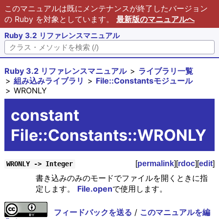
このマニュアルは既にメンテナンスが終了したバージョン
の Ruby を対象としています。
最新版のマニュアルへ
Ruby 3.2 リファレンスマニュアル
Ruby 3.2 リファレンスマニュアル
ライブラリ一覧
組み込みライブラリ
File::Constantsモジュール
WRONLY
constant
File::Constants::WRONLY
[
permalink
][
rdoc
][
edit
]
WRONLY -> Integer
書き込みのみのモードでファイルを開くときに指
定します。
File.open
で使用します。
フィードバックを送る
/
このマニュアルを編