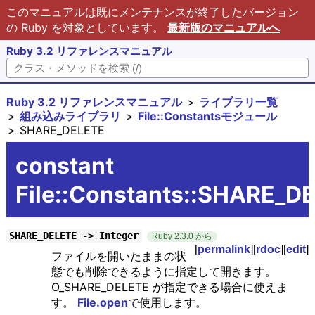
このマニュアルは既にメンテナンスが終了したバージョン
の Ruby を対象としています。
最新版のマニュアルへ
Ruby 3.2 リファレンスマニュアル
Ruby 3.2 リファレンスマニュアル
ライブラリ一覧
組み込みライブラリ
File::Constantsモジュール
SHARE_DELETE
constant
File::Constants::SHARE_D
SHARE_DELETE -> Integer
Ruby 2.3.0 から
[
permalink
][
rdoc
][
edit
]
ファイルを開いたままの状
態でも削除できるように指定して開きます。
O_SHARE_DELETE が指定できる場合に使えま
す。
File.open
で使用します。