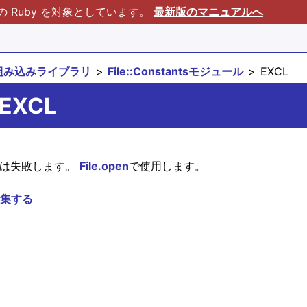
Ruby を対象としています。
最新版のマニュアルへ
組み込みライブラリ
File::Constantsモジュール
EXCL
::EXCL
には失敗します。
File.open
で使用します。
集する