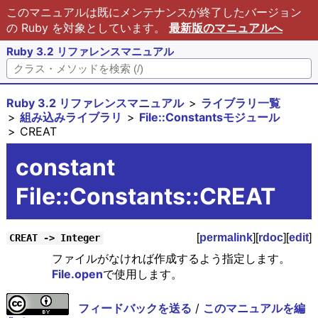
このマニュアルは既にメンテナンスが終了したバージョン
の Ruby を対象としています。
最新版のマニュアルへ
Ruby 3.2 リファレンスマニュアル
Ruby 3.2 リファレンスマニュアル
ライブラリ一覧
組み込みライブラリ
File::Constantsモジュール
CREAT
constant
File::Constants::CREAT
[
permalink
][
rdoc
][
edit
]
CREAT -> Integer
ファイルがなければ作成するよう指定します。
File.open
で使用します。
フィードバックを送る
/
このマニュアルを編