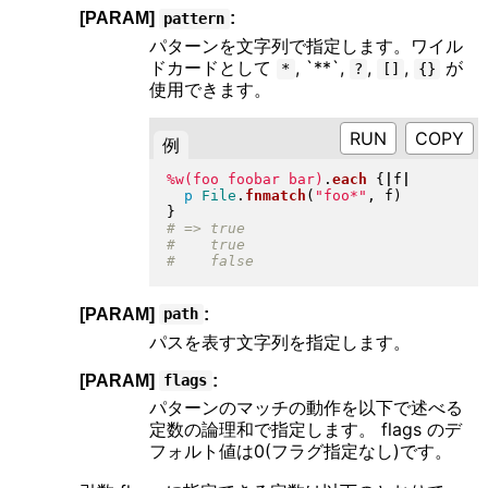
[PARAM]
:
pattern
パターンを文字列で指定します。ワイル
ドカードとして
, `**`,
,
,
が
*
?
[]
{}
使用できます。
RUN
例
%w(foo foobar bar)
.
each
{
|
f
|
p
File
.
fnmatch
(
"
foo*
"
, f
)
}
[PARAM]
:
path
パスを表す文字列を指定します。
[PARAM]
:
flags
パターンのマッチの動作を以下で述べる
定数の論理和で指定します。 flags のデ
フォルト値は0(フラグ指定なし)です。