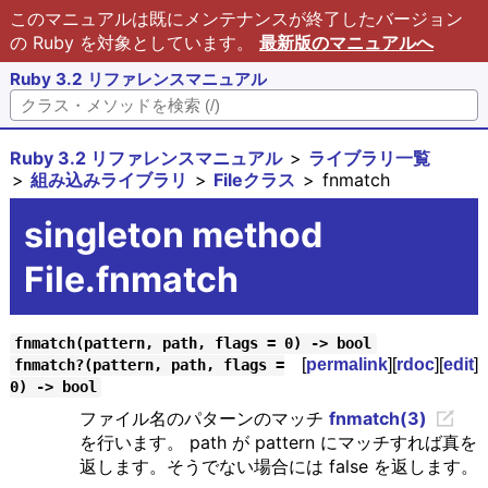
このマニュアルは既にメンテナンスが終了したバージョン
の Ruby を対象としています。
最新版のマニュアルへ
Ruby 3.2 リファレンスマニュアル
Ruby 3.2 リファレンスマニュアル
ライブラリ一覧
組み込みライブラリ
Fileクラス
fnmatch
singleton method
File.fnmatch
fnmatch(pattern, path, flags = 0) -> bool
[
permalink
][
rdoc
][
edit
]
fnmatch?(pattern, path, flags =
0) -> bool
ファイル名のパターンのマッチ
fnmatch(3)
を行います。 path が pattern にマッチすれば真を
返します。そうでない場合には false を返します。