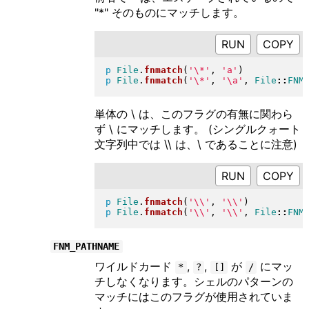
"*" そのものにマッチします。
RUN
p
File
.
fnmatch
(
'\*'
, 
'a'
)
p
File
.
fnmatch
(
'\*'
, 
'\a'
, 
File
::
FNM
単体の \ は、このフラグの有無に関わら
ず \ にマッチします。 (シングルクォート
文字列中では \\ は、\ であることに注意)
RUN
p
File
.
fnmatch
(
'\\'
, 
'\\'
)
p
File
.
fnmatch
(
'\\'
, 
'\\'
, 
File
::
FNM
FNM_PATHNAME
ワイルドカード
,
,
が
にマッ
*
?
[]
/
チしなくなります。シェルのパターンの
マッチにはこのフラグが使用されていま