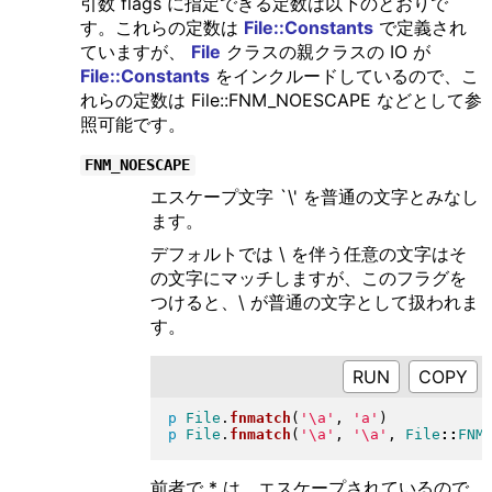
引数 flags に指定できる定数は以下のとおりで
す。これらの定数は
File::Constants
で定義され
ていますが、
File
クラスの親クラスの IO が
File::Constants
をインクルードしているので、こ
れらの定数は File::FNM_NOESCAPE などとして参
照可能です。
FNM_NOESCAPE
エスケープ文字 `\' を普通の文字とみなし
ます。
デフォルトでは \ を伴う任意の文字はそ
の文字にマッチしますが、このフラグを
つけると、\ が普通の文字として扱われま
す。
RUN
p
File
.
fnmatch
(
'\a'
, 
'a'
)
p
File
.
fnmatch
(
'\a'
, 
'\a'
, 
File
::
FNM
前者で * は、エスケープされているので