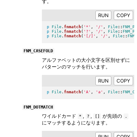
す。
RUN
p
File
.
fnmatch
(
'*'
, 
'/'
, 
File
::
FNM_P
p
File
.
fnmatch
(
'?'
, 
'/'
, 
File
::
FNM_P
p
File
.
fnmatch
(
'[/]'
, 
'/'
, 
File
::
FNM
FNM_CASEFOLD
アルファベットの大小文字を区別せずに
パターンのマッチを行います。
RUN
p
File
.
fnmatch
(
'A'
, 
'a'
, 
File
::
FNM_C
FNM_DOTMATCH
ワイルドカード
,
,
が先頭の
*
?
[]
.
にマッチするようになります。
RUN