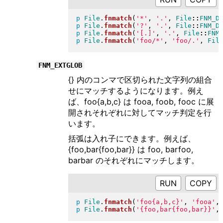
p
File
.
fnmatch
(
'*'
, 
'.'
, 
File
::
FNM_D
p
File
.
fnmatch
(
'?'
, 
'.'
, 
File
::
FNM_D
p
File
.
fnmatch
(
'[.]'
, 
'.'
, 
File
::
FNM
p
File
.
fnmatch
(
'foo/*'
, 
'foo/.'
, 
Fil
FNM_EXTGLOB
{} 内のコンマで区切られた文字列の組合
せにマッチするようになります。例え
ば、foo{a,b,c} は fooa, foob, fooc に展
開されそれぞれに対してマッチ判定を行
います。
括弧は入れ子にできます。例えば、
{foo,bar{foo,bar}} は foo, barfoo,
barbar のそれぞれにマッチします。
RUN
p
File
.
fnmatch
(
'foo{a,b,c}'
, 
'fooa'
,
p
File
.
fnmatch
(
'{foo,bar{foo,bar}}'
,