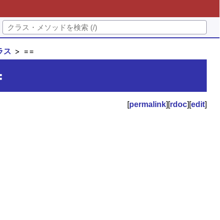
クラス
==
=
[
permalink
][
rdoc
][
edit
]
。