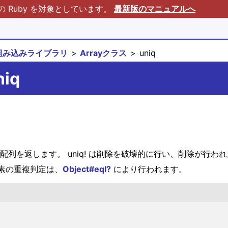
Ruby を対象としています。
最新版のマニュアルへ
組み込みライブラリ
Arrayクラス
uniq
niq
列を返します。 uniq! は削除を破壊的に行い、削除が行われた場
素の重複判定は、
Object#eql?
により行われます。