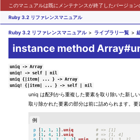
このマニュアルは既にメンテナンスが終了したバージョンの 
Ruby 3.2 リファレンスマニュアル
Ruby 3.2 リファレンスマニュアル
ライブラリ一覧
instance method Array#u
uniq -> Array
uniq! -> self | nil
uniq {|item| ... } -> Array
uniq! {|item| ... } -> self | nil
uniq は配列から重複した要素を取り除いた新しい配
取り除かれた要素の部分は前に詰められます。要
例
p
[
1
, 
1
, 
1
]
.
uniq
p
[
1
, 
4
, 
1
]
.
uniq
p
[
1
, 
3
, 
2
, 
2
, 
3
]
.
uniq