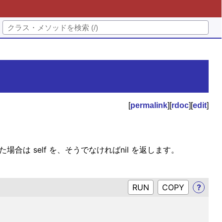
[
permalink
][
rdoc
][
edit
]
合は self を、そうでなければnil を返します。
RUN
?