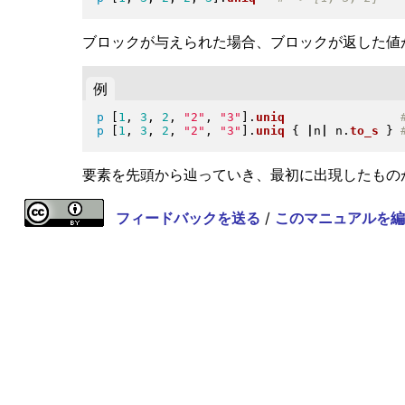
ブロックが与えられた場合、ブロックが返した値
例
p
[
1
, 
3
, 
2
, 
"
2
"
, 
"
3
"
]
.
uniq
p
[
1
, 
3
, 
2
, 
"
2
"
, 
"
3
"
]
.
uniq
{
|
n
|
 n
.
to_s
}
要素を先頭から辿っていき、最初に出現したもの
フィードバックを送る
/
このマニュアルを編